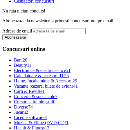
Castigatori concursuri
Nu rata niciun concurs!
Aboneaza-te la newsletter si primesti concursuri noi pe email.
Adresa de email
Aboneaza-te
Concursuri online
Bani
20
Beauty
11
Electronice & electrocasnice
51
Calculatoare & accesorii IT
25
Haine, Incaltaminte & Accesorii
29
Vacante (cazare, bilete de avion)
41
Carti & Reviste
1
Concerte & spectacole
7
Cursuri si training-uri
0
Diverse
74
Jucarii
2
Licente software
3
Muzica & Filme (DVD,CD)
1
Health & Fitness
12