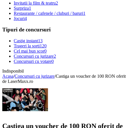
Invitatii la film & teatru
2
Surpriza
1
Restaurante / cafenele / cluburi / baruri
1
Jocuri
4
Tipuri de concursuri
Castig instant
13
Trageri la sorti
120
Cel mai bun scor
0
Concursuri cu jurizare
2
Concursuri cu votare
0
Indisponibil
Acasa
/
Concursuri cu jurizare
/
Castiga un voucher de 100 RON oferit
de LaserMaxx.ro
Castiga un voucher de 100 RON oferit de