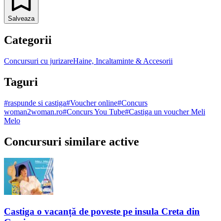
Salveaza
Categorii
Concursuri cu jurizare
Haine, Incaltaminte & Accesorii
Taguri
#
raspunde si castiga
#
Voucher online
#
Concurs
woman2woman.ro
#
Concurs You Tube
#
Castiga un voucher Meli
Melo
Concursuri similare active
Castiga o vacanță de poveste pe insula Creta din