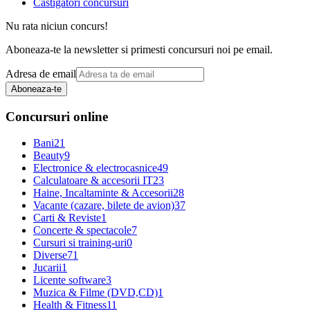
Castigatori concursuri
Nu rata niciun concurs!
Aboneaza-te la newsletter si primesti concursuri noi pe email.
Adresa de email
Aboneaza-te
Concursuri online
Bani
21
Beauty
9
Electronice & electrocasnice
49
Calculatoare & accesorii IT
23
Haine, Incaltaminte & Accesorii
28
Vacante (cazare, bilete de avion)
37
Carti & Reviste
1
Concerte & spectacole
7
Cursuri si training-uri
0
Diverse
71
Jucarii
1
Licente software
3
Muzica & Filme (DVD,CD)
1
Health & Fitness
11