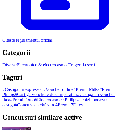
Citeste regulamentul oficial
Categorii
Diverse
Electronice & electrocasnice
Trageri la sorti
Taguri
#
Castiga un espressor
#
Voucher online
#
Premii Milka
#
Premii
Philips
#
Castiga vouchere de cumparaturi
#
Castiga un voucher
Ikea
#
Premii Oreo
#
Electrocasnice Philips
#
achizitioneaza si
castiga
#
Concurs snackfest.ro
#
Premii 7Days
Concursuri similare active