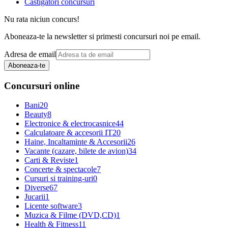
Castigatori concursuri
Nu rata niciun concurs!
Aboneaza-te la newsletter si primesti concursuri noi pe email.
Adresa de email
Aboneaza-te
Concursuri online
Bani
20
Beauty
8
Electronice & electrocasnice
44
Calculatoare & accesorii IT
20
Haine, Incaltaminte & Accesorii
26
Vacante (cazare, bilete de avion)
34
Carti & Reviste
1
Concerte & spectacole
7
Cursuri si training-uri
0
Diverse
67
Jucarii
1
Licente software
3
Muzica & Filme (DVD,CD)
1
Health & Fitness
11