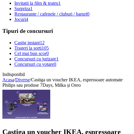
Invitatii la film & teatru
1
Surpriza
1
Restaurante / cafenele / cluburi / baruri
0
Jocuri
4
Tipuri de concursuri
Castig instant
12
Trageri la sorti
105
Cel mai bun scor
0
Concursuri cu jurizare
1
Concursuri cu votare
0
Indisponibil
Acasa
/
Diverse
/
Castiga un voucher IKEA, espressoare automate
Philips sau produse 7Days, Milka și Oreo
Castiga un voucher IKEA, espressoare