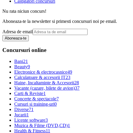
Castigatori concursuri
Nu rata niciun concurs!
Aboneaza-te la newsletter si primesti concursuri noi pe email.
Adresa de email
Aboneaza-te
Concursuri online
Bani
21
Beauty
9
Electronice & electrocasnice
49
Calculatoare & accesorii IT
23
Haine, Incaltaminte & Accesorii
28
Vacante (cazare, bilete de avion)
37
Carti & Reviste
1
Concerte & spectacole
7
Cursuri si training-uri
0
Diverse
71
Jucarii
1
Licente software
3
Muzica & Filme (DVD,CD)
1
Health & Fitness
11