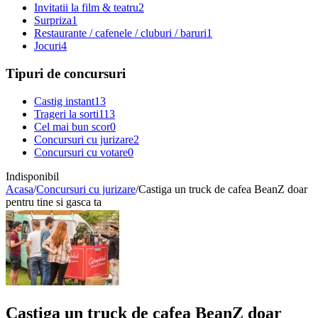
Invitatii la film & teatru
2
Surpriza
1
Restaurante / cafenele / cluburi / baruri
1
Jocuri
4
Tipuri de concursuri
Castig instant
13
Trageri la sorti
113
Cel mai bun scor
0
Concursuri cu jurizare
2
Concursuri cu votare
0
Indisponibil
Acasa
/
Concursuri cu jurizare
/
Castiga un truck de cafea BeanZ doar
pentru tine si gasca ta
Castiga un truck de cafea BeanZ doar