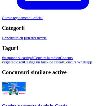
Citeste regulamentul oficial
Categorii
Concursuri cu jurizare
Diverse
Taguri
#
raspunde si castiga
#
Concurs la radio
#
Concurs
virginradio.ro
#
Castiga un truck de cafea
#
Concurs Whatsapp
Concursuri similare active
Castiga o vacanța de vis in Grecia