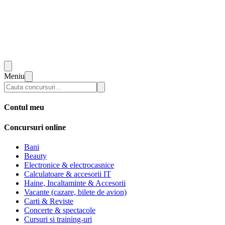
Meniu
Contul meu
Concursuri online
Bani
Beauty
Electronice & electrocasnice
Calculatoare & accesorii IT
Haine, Incaltaminte & Accesorii
Vacante (cazare, bilete de avion)
Carti & Reviste
Concerte & spectacole
Cursuri si training-uri