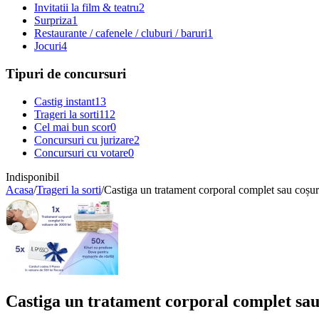
Invitatii la film & teatru
2
Surpriza
1
Restaurante / cafenele / cluburi / baruri
1
Jocuri
4
Tipuri de concursuri
Castig instant
13
Trageri la sorti
112
Cel mai bun scor
0
Concursuri cu jurizare
2
Concursuri cu votare
0
Indisponibil
Acasa
/
Trageri la sorti
/
Castiga un tratament corporal complet sau coșur
Castiga un tratament corporal complet sau