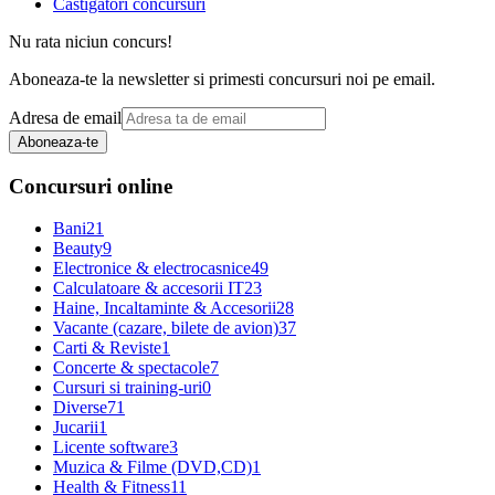
Castigatori concursuri
Nu rata niciun concurs!
Aboneaza-te la newsletter si primesti concursuri noi pe email.
Adresa de email
Aboneaza-te
Concursuri online
Bani
21
Beauty
9
Electronice & electrocasnice
49
Calculatoare & accesorii IT
23
Haine, Incaltaminte & Accesorii
28
Vacante (cazare, bilete de avion)
37
Carti & Reviste
1
Concerte & spectacole
7
Cursuri si training-uri
0
Diverse
71
Jucarii
1
Licente software
3
Muzica & Filme (DVD,CD)
1
Health & Fitness
11