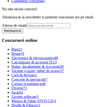
Castigatori concursuri
Nu rata niciun concurs!
Aboneaza-te la newsletter si primesti concursuri noi pe email.
Adresa de email
Aboneaza-te
Concursuri online
Bani
21
Beauty
9
Electronice & electrocasnice
48
Calculatoare & accesorii IT
23
Haine, Incaltaminte & Accesorii
28
Vacante (cazare, bilete de avion)
37
Carti & Reviste
1
Concerte & spectacole
7
Cursuri si training-uri
0
Diverse
71
Jucarii
1
Licente software
3
Muzica & Filme (DVD,CD)
1
Health & Fitness
11