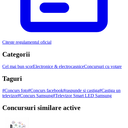
Citeste regulamentul oficial
Categorii
Cel mai bun scor
Electronice & electrocasnice
Concursuri cu votare
Taguri
#
Concurs foto
#
Concurs facebook
#
raspunde si castiga
#
Castiga un
televizor
#
Concurs Samsung
#
Televizor Smart LED Samsung
Concursuri similare active