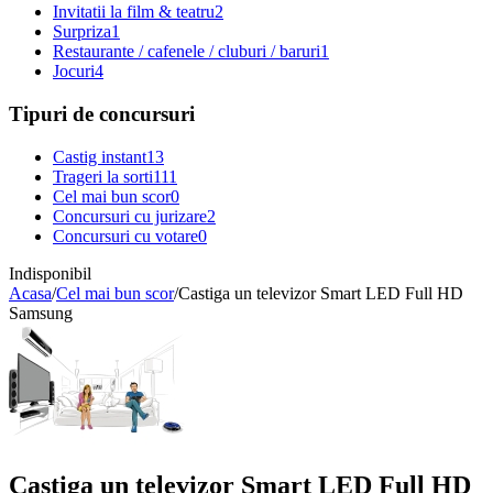
Invitatii la film & teatru
2
Surpriza
1
Restaurante / cafenele / cluburi / baruri
1
Jocuri
4
Tipuri de concursuri
Castig instant
13
Trageri la sorti
111
Cel mai bun scor
0
Concursuri cu jurizare
2
Concursuri cu votare
0
Indisponibil
Acasa
/
Cel mai bun scor
/
Castiga un televizor Smart LED Full HD
Samsung
Castiga un televizor Smart LED Full HD