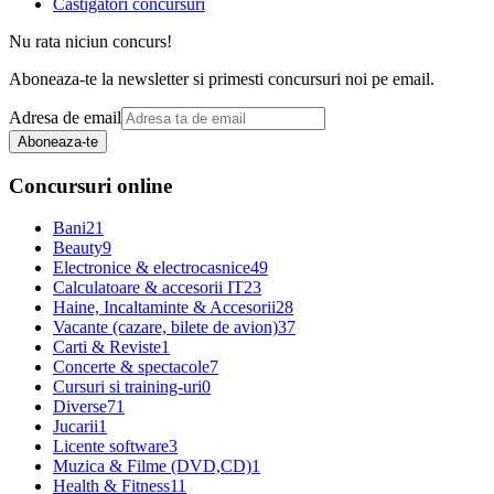
Castigatori concursuri
Nu rata niciun concurs!
Aboneaza-te la newsletter si primesti concursuri noi pe email.
Adresa de email
Aboneaza-te
Concursuri online
Bani
21
Beauty
9
Electronice & electrocasnice
49
Calculatoare & accesorii IT
23
Haine, Incaltaminte & Accesorii
28
Vacante (cazare, bilete de avion)
37
Carti & Reviste
1
Concerte & spectacole
7
Cursuri si training-uri
0
Diverse
71
Jucarii
1
Licente software
3
Muzica & Filme (DVD,CD)
1
Health & Fitness
11