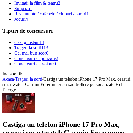
Invitatii la film & teatru
2
Surpriza
1
Restaurante / cafenele / cluburi / baruri
1
Jocuri
4
Tipuri de concursuri
Castig instant
13
Trageri la sorti
113
Cel mai bun scor
0
Concursuri cu jurizare
2
Concursuri cu votare
0
Indisponibil
Acasa
/
Trageri la sorti
/
Castiga un telefon iPhone 17 Pro Max, ceasuri
smartwatch Garmin Forerunner 55 sau trollere personalizate Hell
Energy
Castiga un telefon iPhone 17 Pro Max,
ceasuri smartwatch Garmin Forerunner