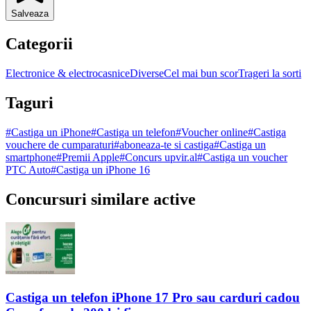
Salveaza
Categorii
Electronice & electrocasnice
Diverse
Cel mai bun scor
Trageri la sorti
Taguri
#
Castiga un iPhone
#
Castiga un telefon
#
Voucher online
#
Castiga
vouchere de cumparaturi
#
aboneaza-te si castiga
#
Castiga un
smartphone
#
Premii Apple
#
Concurs upvir.al
#
Castiga un voucher
PTC Auto
#
Castiga un iPhone 16
Concursuri similare active
Castiga un telefon iPhone 17 Pro sau carduri cadou