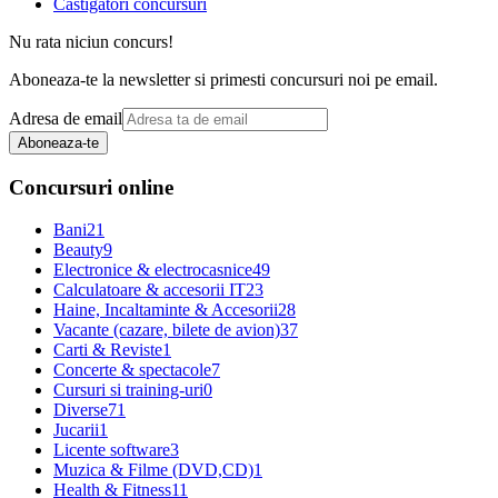
Castigatori concursuri
Nu rata niciun concurs!
Aboneaza-te la newsletter si primesti concursuri noi pe email.
Adresa de email
Aboneaza-te
Concursuri online
Bani
21
Beauty
9
Electronice & electrocasnice
49
Calculatoare & accesorii IT
23
Haine, Incaltaminte & Accesorii
28
Vacante (cazare, bilete de avion)
37
Carti & Reviste
1
Concerte & spectacole
7
Cursuri si training-uri
0
Diverse
71
Jucarii
1
Licente software
3
Muzica & Filme (DVD,CD)
1
Health & Fitness
11