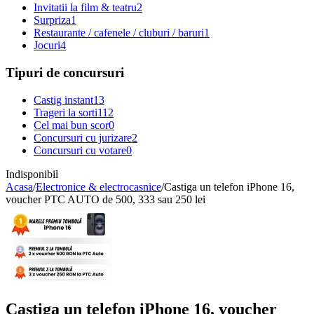
Invitatii la film & teatru
2
Surpriza
1
Restaurante / cafenele / cluburi / baruri
1
Jocuri
4
Tipuri de concursuri
Castig instant
13
Trageri la sorti
112
Cel mai bun scor
0
Concursuri cu jurizare
2
Concursuri cu votare
0
Indisponibil
Acasa
/
Electronice & electrocasnice
/
Castiga un telefon iPhone 16,
voucher PTC AUTO de 500, 333 sau 250 lei
Castiga un telefon iPhone 16, voucher