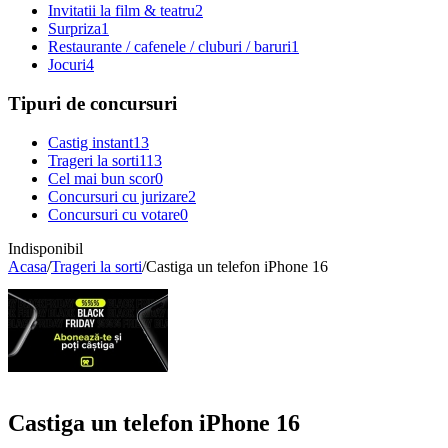
Invitatii la film & teatru
2
Surpriza
1
Restaurante / cafenele / cluburi / baruri
1
Jocuri
4
Tipuri de concursuri
Castig instant
13
Trageri la sorti
113
Cel mai bun scor
0
Concursuri cu jurizare
2
Concursuri cu votare
0
Indisponibil
Acasa
/
Trageri la sorti
/
Castiga un telefon iPhone 16
Castiga un telefon iPhone 16