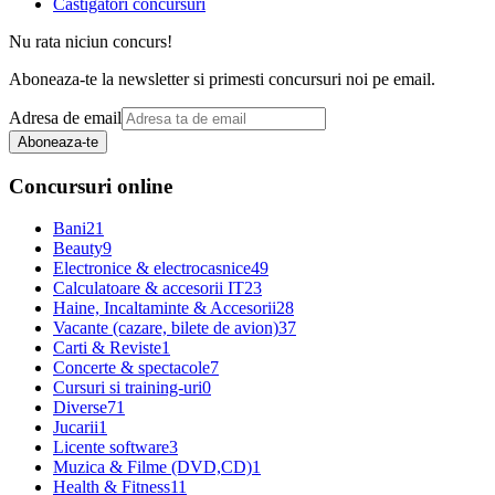
Castigatori concursuri
Nu rata niciun concurs!
Aboneaza-te la newsletter si primesti concursuri noi pe email.
Adresa de email
Aboneaza-te
Concursuri online
Bani
21
Beauty
9
Electronice & electrocasnice
49
Calculatoare & accesorii IT
23
Haine, Incaltaminte & Accesorii
28
Vacante (cazare, bilete de avion)
37
Carti & Reviste
1
Concerte & spectacole
7
Cursuri si training-uri
0
Diverse
71
Jucarii
1
Licente software
3
Muzica & Filme (DVD,CD)
1
Health & Fitness
11