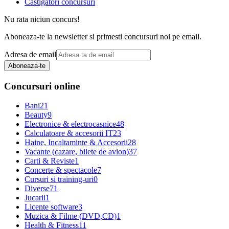
Castigatori concursuri
Nu rata niciun concurs!
Aboneaza-te la newsletter si primesti concursuri noi pe email.
Adresa de email
Aboneaza-te
Concursuri online
Bani
21
Beauty
9
Electronice & electrocasnice
48
Calculatoare & accesorii IT
23
Haine, Incaltaminte & Accesorii
28
Vacante (cazare, bilete de avion)
37
Carti & Reviste
1
Concerte & spectacole
7
Cursuri si training-uri
0
Diverse
71
Jucarii
1
Licente software
3
Muzica & Filme (DVD,CD)
1
Health & Fitness
11