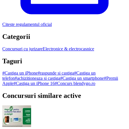
Citeste regulamentul oficial
Categorii
Concursuri cu jurizare
Electronice & electrocasnice
Taguri
#
Castiga un iPhone
#
raspunde si castiga
#
Castiga un
telefon
#
achizitioneaza si castiga
#
Castiga un smartphone
#
Premii
Apple
#
Castiga un iPhone 16
#
Concurs blendygo.ro
Concursuri similare active