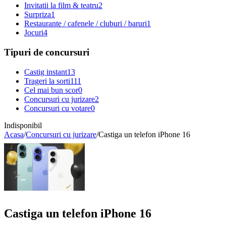
Invitatii la film & teatru
2
Surpriza
1
Restaurante / cafenele / cluburi / baruri
1
Jocuri
4
Tipuri de concursuri
Castig instant
13
Trageri la sorti
111
Cel mai bun scor
0
Concursuri cu jurizare
2
Concursuri cu votare
0
Indisponibil
Acasa
/
Concursuri cu jurizare
/
Castiga un telefon iPhone 16
Castiga un telefon iPhone 16