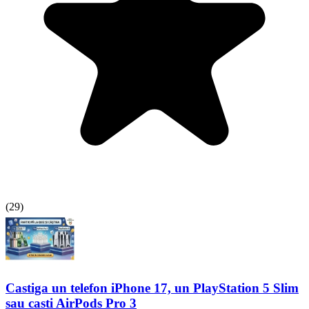
(
29
)
Castiga un telefon iPhone 17, un PlayStation 5 Slim
sau casti AirPods Pro 3