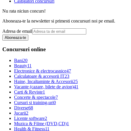
Castigatori concursuri
Nu rata niciun concurs!
Aboneaza-te la newsletter si primesti concursuri noi pe email.
Adresa de email
Aboneaza-te
Concursuri online
Bani
20
Beauty
11
Electronice & electrocasnice
47
Calculatoare & accesorii IT
23
Haine, Incaltaminte & Accesorii
25
Vacante (cazare, bilete de avion)
41
Carti & Reviste
1
Concerte & spectacole
7
Cursuri si training-uri
0
Diverse
68
Jucarii
2
Licente software
2
Muzica & Filme (DVD,CD)
1
Health & Fitness
11