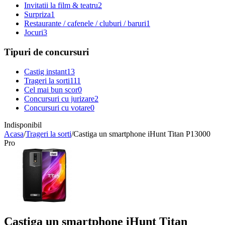
Invitatii la film & teatru
2
Surpriza
1
Restaurante / cafenele / cluburi / baruri
1
Jocuri
3
Tipuri de concursuri
Castig instant
13
Trageri la sorti
111
Cel mai bun scor
0
Concursuri cu jurizare
2
Concursuri cu votare
0
Indisponibil
Acasa
/
Trageri la sorti
/
Castiga un smartphone iHunt Titan P13000
Pro
Castiga un smartphone iHunt Titan