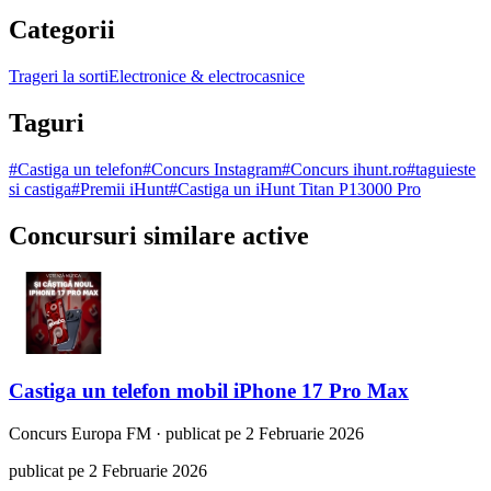
Categorii
Trageri la sorti
Electronice & electrocasnice
Taguri
#
Castiga un telefon
#
Concurs Instagram
#
Concurs ihunt.ro
#
taguieste
si castiga
#
Premii iHunt
#
Castiga un iHunt Titan P13000 Pro
Concursuri similare active
Castiga un telefon mobil iPhone 17 Pro Max
Concurs
Europa FM
·
publicat pe 2 Februarie 2026
publicat pe 2 Februarie 2026