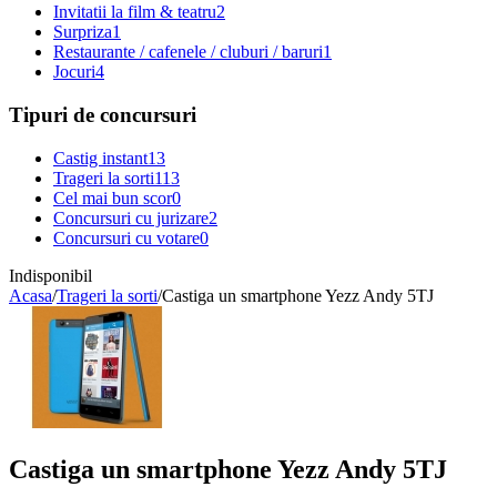
Invitatii la film & teatru
2
Surpriza
1
Restaurante / cafenele / cluburi / baruri
1
Jocuri
4
Tipuri de concursuri
Castig instant
13
Trageri la sorti
113
Cel mai bun scor
0
Concursuri cu jurizare
2
Concursuri cu votare
0
Indisponibil
Acasa
/
Trageri la sorti
/
Castiga un smartphone Yezz Andy 5TJ
Castiga un smartphone Yezz Andy 5TJ