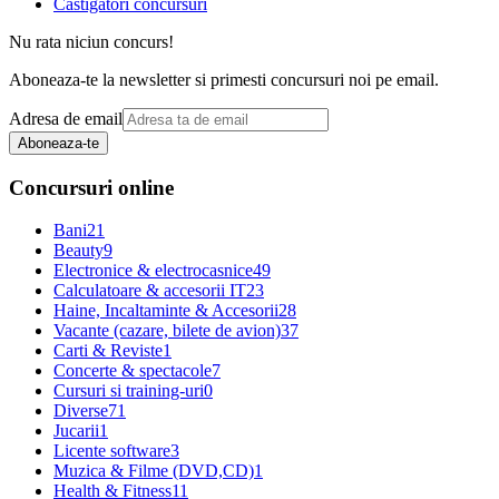
Castigatori concursuri
Nu rata niciun concurs!
Aboneaza-te la newsletter si primesti concursuri noi pe email.
Adresa de email
Aboneaza-te
Concursuri online
Bani
21
Beauty
9
Electronice & electrocasnice
49
Calculatoare & accesorii IT
23
Haine, Incaltaminte & Accesorii
28
Vacante (cazare, bilete de avion)
37
Carti & Reviste
1
Concerte & spectacole
7
Cursuri si training-uri
0
Diverse
71
Jucarii
1
Licente software
3
Muzica & Filme (DVD,CD)
1
Health & Fitness
11