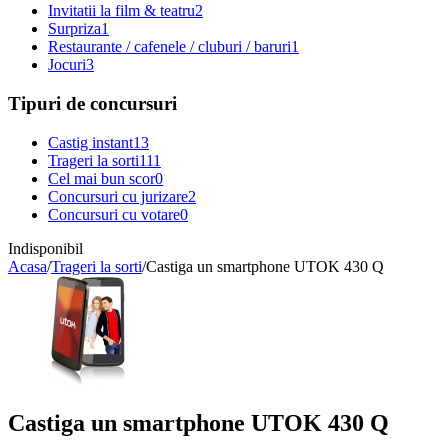
Invitatii la film & teatru
2
Surpriza
1
Restaurante / cafenele / cluburi / baruri
1
Jocuri
3
Tipuri de concursuri
Castig instant
13
Trageri la sorti
111
Cel mai bun scor
0
Concursuri cu jurizare
2
Concursuri cu votare
0
Indisponibil
Acasa
/
Trageri la sorti
/
Castiga un smartphone UTOK 430 Q
Castiga un smartphone UTOK 430 Q