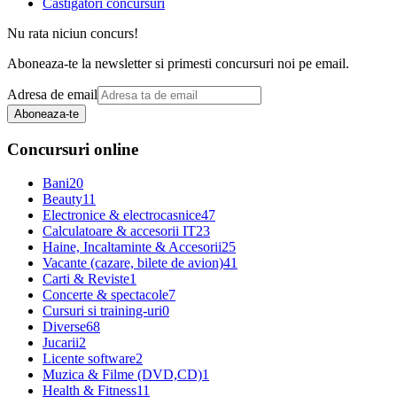
Castigatori concursuri
Nu rata niciun concurs!
Aboneaza-te la newsletter si primesti concursuri noi pe email.
Adresa de email
Aboneaza-te
Concursuri online
Bani
20
Beauty
11
Electronice & electrocasnice
47
Calculatoare & accesorii IT
23
Haine, Incaltaminte & Accesorii
25
Vacante (cazare, bilete de avion)
41
Carti & Reviste
1
Concerte & spectacole
7
Cursuri si training-uri
0
Diverse
68
Jucarii
2
Licente software
2
Muzica & Filme (DVD,CD)
1
Health & Fitness
11