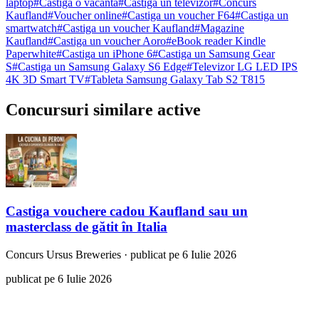
laptop
#
Castiga o vacanta
#
Castiga un televizor
#
Concurs
Kaufland
#
Voucher online
#
Castiga un voucher F64
#
Castiga un
smartwatch
#
Castiga un voucher Kaufland
#
Magazine
Kaufland
#
Castiga un voucher Aoro
#
eBook reader Kindle
Paperwhite
#
Castiga un iPhone 6
#
Castiga un Samsung Gear
S
#
Castiga un Samsung Galaxy S6 Edge
#
Televizor LG LED IPS
4K 3D Smart TV
#
Tableta Samsung Galaxy Tab S2 T815
Concursuri similare active
Castiga vouchere cadou Kaufland sau un
masterclass de gătit în Italia
Concurs
Ursus Breweries
·
publicat pe 6 Iulie 2026
publicat pe 6 Iulie 2026