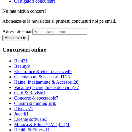
Castigatori concursuri
Nu rata niciun concurs!
Aboneaza-te la newsletter si primesti concursuri noi pe email.
Adresa de email
Aboneaza-te
Concursuri online
Bani
21
Beauty
9
Electronice & electrocasnice
49
Calculatoare & accesorii IT
23
Haine, Incaltaminte & Accesorii
28
Vacante (cazare, bilete de avion)
37
Carti & Reviste
1
Concerte & spectacole
7
Cursuri si training-uri
0
Diverse
71
Jucarii
1
Licente software
3
Muzica & Filme (DVD,CD)
1
Health & Fitness
11