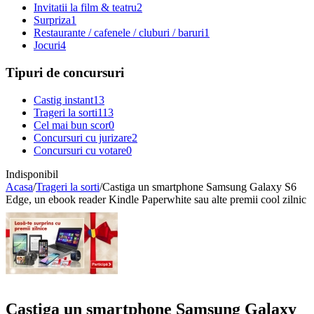
Invitatii la film & teatru
2
Surpriza
1
Restaurante / cafenele / cluburi / baruri
1
Jocuri
4
Tipuri de concursuri
Castig instant
13
Trageri la sorti
113
Cel mai bun scor
0
Concursuri cu jurizare
2
Concursuri cu votare
0
Indisponibil
Acasa
/
Trageri la sorti
/
Castiga un smartphone Samsung Galaxy S6
Edge, un ebook reader Kindle Paperwhite sau alte premii cool zilnic
Castiga un smartphone Samsung Galaxy