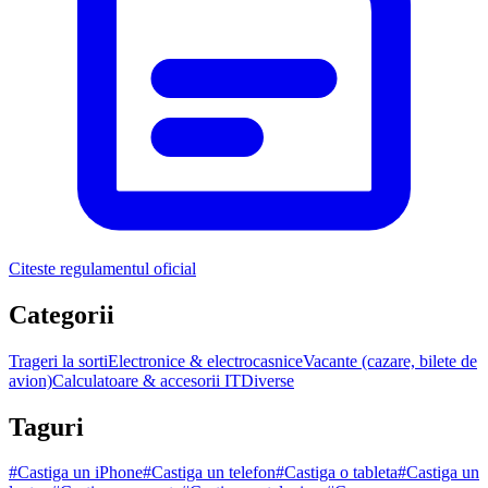
Citeste regulamentul oficial
Categorii
Trageri la sorti
Electronice & electrocasnice
Vacante (cazare, bilete de
avion)
Calculatoare & accesorii IT
Diverse
Taguri
#
Castiga un iPhone
#
Castiga un telefon
#
Castiga o tableta
#
Castiga un