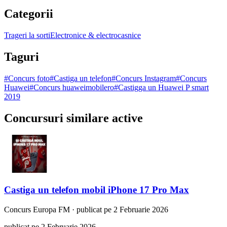
Categorii
Trageri la sorti
Electronice & electrocasnice
Taguri
#
Concurs foto
#
Castiga un telefon
#
Concurs Instagram
#
Concurs
Huawei
#
Concurs huaweimobilero
#
Castigga un Huawei P smart
2019
Concursuri similare active
Castiga un telefon mobil iPhone 17 Pro Max
Concurs
Europa FM
·
publicat pe 2 Februarie 2026
publicat pe 2 Februarie 2026