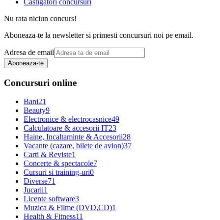
Castigatori concursuri
Nu rata niciun concurs!
Aboneaza-te la newsletter si primesti concursuri noi pe email.
Adresa de email
Aboneaza-te
Concursuri online
Bani
21
Beauty
9
Electronice & electrocasnice
49
Calculatoare & accesorii IT
23
Haine, Incaltaminte & Accesorii
28
Vacante (cazare, bilete de avion)
37
Carti & Reviste
1
Concerte & spectacole
7
Cursuri si training-uri
0
Diverse
71
Jucarii
1
Licente software
3
Muzica & Filme (DVD,CD)
1
Health & Fitness
11