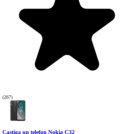
(
267
)
Castiga un telefon Nokia C32