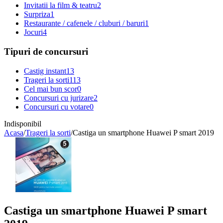
Invitatii la film & teatru
2
Surpriza
1
Restaurante / cafenele / cluburi / baruri
1
Jocuri
4
Tipuri de concursuri
Castig instant
13
Trageri la sorti
113
Cel mai bun scor
0
Concursuri cu jurizare
2
Concursuri cu votare
0
Indisponibil
Acasa
/
Trageri la sorti
/
Castiga un smartphone Huawei P smart 2019
Castiga un smartphone Huawei P smart