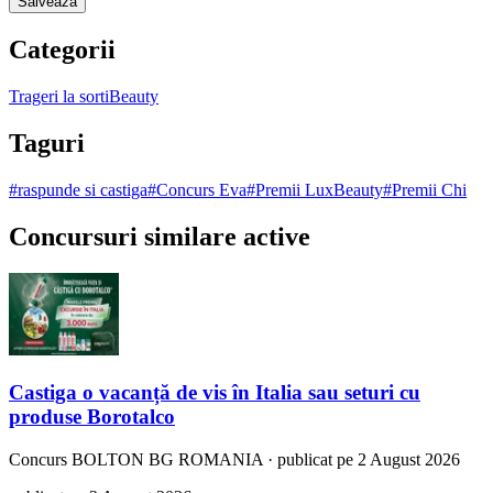
Salveaza
Categorii
Trageri la sorti
Beauty
Taguri
#
raspunde si castiga
#
Concurs Eva
#
Premii LuxBeauty
#
Premii Chi
Concursuri similare active
Castiga o vacanță de vis în Italia sau seturi cu
produse Borotalco
Concurs
BOLTON BG ROMANIA
·
publicat pe 2 August 2026