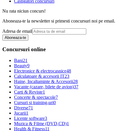
Castigatori concursuri
Nu rata niciun concurs!
Aboneaza-te la newsletter si primesti concursuri noi pe email.
Adresa de email
Aboneaza-te
Concursuri online
Bani
21
Beauty
9
Electronice & electrocasnice
48
Calculatoare & accesorii IT
23
Haine, Incaltaminte & Accesorii
28
Vacante (cazare, bilete de avion)
37
Carti & Reviste
1
Concerte & spectacole
7
Cursuri si training-uri
0
Diverse
71
Jucarii
1
Licente software
3
Muzica & Filme (DVD,CD)
1
Health & Fitness
11