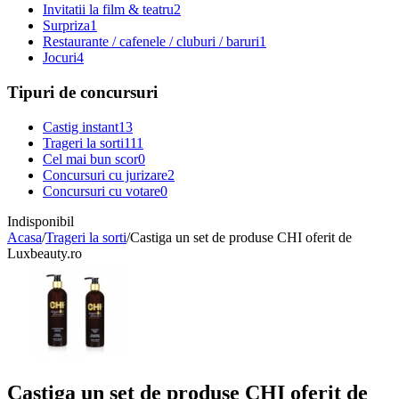
Invitatii la film & teatru
2
Surpriza
1
Restaurante / cafenele / cluburi / baruri
1
Jocuri
4
Tipuri de concursuri
Castig instant
13
Trageri la sorti
111
Cel mai bun scor
0
Concursuri cu jurizare
2
Concursuri cu votare
0
Indisponibil
Acasa
/
Trageri la sorti
/
Castiga un set de produse CHI oferit de
Luxbeauty.ro
Castiga un set de produse CHI oferit de