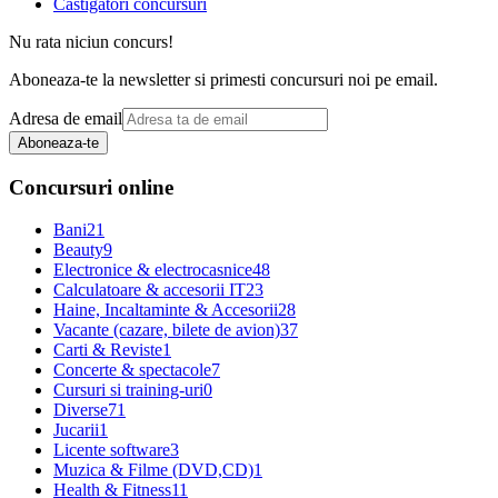
Castigatori concursuri
Nu rata niciun concurs!
Aboneaza-te la newsletter si primesti concursuri noi pe email.
Adresa de email
Aboneaza-te
Concursuri online
Bani
21
Beauty
9
Electronice & electrocasnice
48
Calculatoare & accesorii IT
23
Haine, Incaltaminte & Accesorii
28
Vacante (cazare, bilete de avion)
37
Carti & Reviste
1
Concerte & spectacole
7
Cursuri si training-uri
0
Diverse
71
Jucarii
1
Licente software
3
Muzica & Filme (DVD,CD)
1
Health & Fitness
11