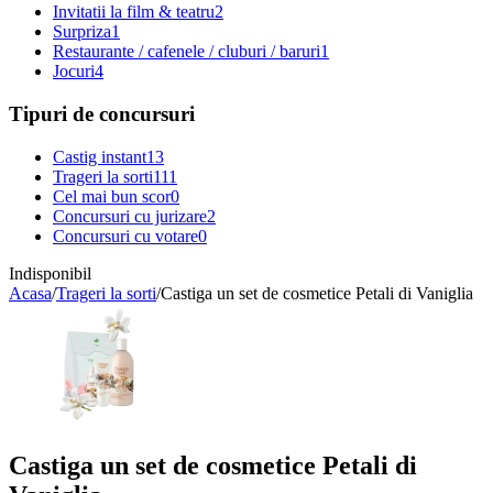
Invitatii la film & teatru
2
Surpriza
1
Restaurante / cafenele / cluburi / baruri
1
Jocuri
4
Tipuri de concursuri
Castig instant
13
Trageri la sorti
111
Cel mai bun scor
0
Concursuri cu jurizare
2
Concursuri cu votare
0
Indisponibil
Acasa
/
Trageri la sorti
/
Castiga un set de cosmetice Petali di Vaniglia
Castiga un set de cosmetice Petali di