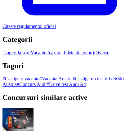
Citeste regulamentul oficial
Categorii
Trageri la sorti
Vacante (cazare, bilete de avion)
Diverse
Taguri
#
Castiga o vacanta
#
Vacanta Austria
#
Castiga un test drive
#
Ski
Austria
#
Concurs Audi
#
Drive test Audi A4
Concursuri similare active