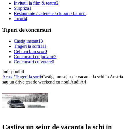
Invitatii la film & teatru
2
Surpriza
1
Restaurante / cafenele / cluburi / baruri
1
Jocuri
4
Tipuri de concursuri
Castig instant
13
Trageri la sorti
111
Cel mai bun scor
0
Concursuri cu jurizare
2
Concursuri cu votare
0
Indisponibil
Acasa
/
Trageri la sorti
/
Castiga un sejur de vacanta la schi in Austria
sau un drive test de weekend cu noul Audi A4
Castiga un sejur de vacanta la schi in