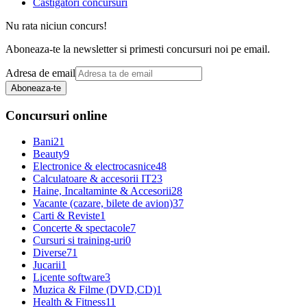
Castigatori concursuri
Nu rata niciun concurs!
Aboneaza-te la newsletter si primesti concursuri noi pe email.
Adresa de email
Aboneaza-te
Concursuri online
Bani
21
Beauty
9
Electronice & electrocasnice
48
Calculatoare & accesorii IT
23
Haine, Incaltaminte & Accesorii
28
Vacante (cazare, bilete de avion)
37
Carti & Reviste
1
Concerte & spectacole
7
Cursuri si training-uri
0
Diverse
71
Jucarii
1
Licente software
3
Muzica & Filme (DVD,CD)
1
Health & Fitness
11