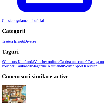
Citeste regulamentul oficial
Categorii
Trageri la sorti
Diverse
Taguri
#
Concurs Kaufland
#
Voucher online
#
Castiga un scuter
#
Castiga un
voucher Kaufland
#
Magazine Kaufland
#
Scuter Sport Kreidler
Concursuri similare active