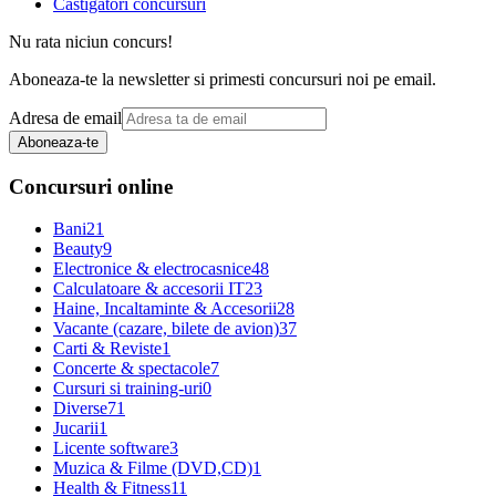
Castigatori concursuri
Nu rata niciun concurs!
Aboneaza-te la newsletter si primesti concursuri noi pe email.
Adresa de email
Aboneaza-te
Concursuri online
Bani
21
Beauty
9
Electronice & electrocasnice
48
Calculatoare & accesorii IT
23
Haine, Incaltaminte & Accesorii
28
Vacante (cazare, bilete de avion)
37
Carti & Reviste
1
Concerte & spectacole
7
Cursuri si training-uri
0
Diverse
71
Jucarii
1
Licente software
3
Muzica & Filme (DVD,CD)
1
Health & Fitness
11