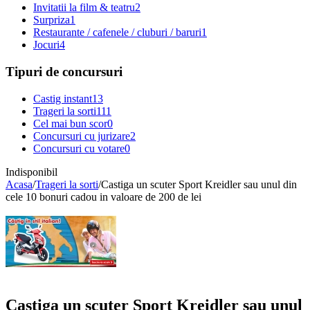
Invitatii la film & teatru
2
Surpriza
1
Restaurante / cafenele / cluburi / baruri
1
Jocuri
4
Tipuri de concursuri
Castig instant
13
Trageri la sorti
111
Cel mai bun scor
0
Concursuri cu jurizare
2
Concursuri cu votare
0
Indisponibil
Acasa
/
Trageri la sorti
/
Castiga un scuter Sport Kreidler sau unul din
cele 10 bonuri cadou in valoare de 200 de lei
Castiga un scuter Sport Kreidler sau unul