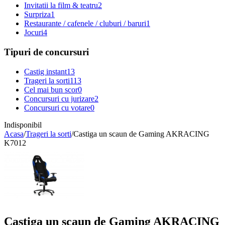
Invitatii la film & teatru
2
Surpriza
1
Restaurante / cafenele / cluburi / baruri
1
Jocuri
4
Tipuri de concursuri
Castig instant
13
Trageri la sorti
113
Cel mai bun scor
0
Concursuri cu jurizare
2
Concursuri cu votare
0
Indisponibil
Acasa
/
Trageri la sorti
/
Castiga un scaun de Gaming AKRACING
K7012
Castiga un scaun de Gaming AKRACING