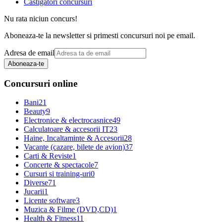
Castigatori concursuri
Nu rata niciun concurs!
Aboneaza-te la newsletter si primesti concursuri noi pe email.
Adresa de email
Aboneaza-te
Concursuri online
Bani
21
Beauty
9
Electronice & electrocasnice
49
Calculatoare & accesorii IT
23
Haine, Incaltaminte & Accesorii
28
Vacante (cazare, bilete de avion)
37
Carti & Reviste
1
Concerte & spectacole
7
Cursuri si training-uri
0
Diverse
71
Jucarii
1
Licente software
3
Muzica & Filme (DVD,CD)
1
Health & Fitness
11