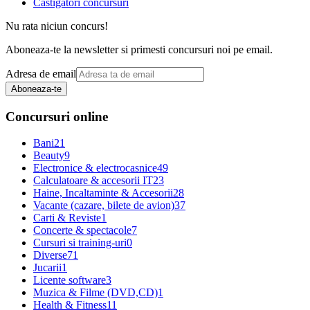
Castigatori concursuri
Nu rata niciun concurs!
Aboneaza-te la newsletter si primesti concursuri noi pe email.
Adresa de email
Aboneaza-te
Concursuri online
Bani
21
Beauty
9
Electronice & electrocasnice
49
Calculatoare & accesorii IT
23
Haine, Incaltaminte & Accesorii
28
Vacante (cazare, bilete de avion)
37
Carti & Reviste
1
Concerte & spectacole
7
Cursuri si training-uri
0
Diverse
71
Jucarii
1
Licente software
3
Muzica & Filme (DVD,CD)
1
Health & Fitness
11