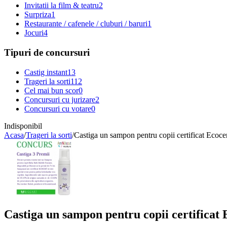
Invitatii la film & teatru
2
Surpriza
1
Restaurante / cafenele / cluburi / baruri
1
Jocuri
4
Tipuri de concursuri
Castig instant
13
Trageri la sorti
112
Cel mai bun scor
0
Concursuri cu jurizare
2
Concursuri cu votare
0
Indisponibil
Acasa
/
Trageri la sorti
/
Castiga un sampon pentru copii certificat Ecoce
Castiga un sampon pentru copii certificat 