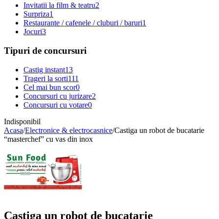
Invitatii la film & teatru
2
Surpriza
1
Restaurante / cafenele / cluburi / baruri
1
Jocuri
3
Tipuri de concursuri
Castig instant
13
Trageri la sorti
111
Cel mai bun scor
0
Concursuri cu jurizare
2
Concursuri cu votare
0
Indisponibil
Acasa
/
Electronice & electrocasnice
/
Castiga un robot de bucatarie
“masterchef” cu vas din inox
Castiga un robot de bucatarie