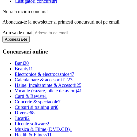
Castigatori concursuri
Nu rata niciun concurs!
Aboneaza-te la newsletter si primesti concursuri noi pe email.
Adresa de email
Aboneaza-te
Concursuri online
Bani
20
Beauty
11
Electronice & electrocasnice
47
Calculatoare & accesorii IT
23
Haine, Incaltaminte & Accesorii
25
Vacante (cazare, bilete de avion)
41
Carti & Reviste
1
Concerte & spectacole
7
Cursuri si training-uri
0
Diverse
68
Jucarii
2
Licente software
2
Muzica & Filme (DVD,CD)
1
Health & Fitness
11