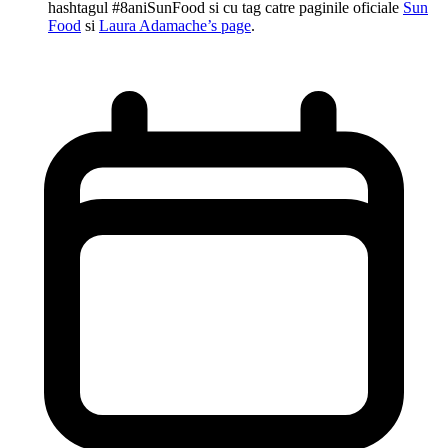
hashtagul #8aniSunFood si cu tag catre paginile oficiale
Sun
Food
si
Laura Adamache’s page
.