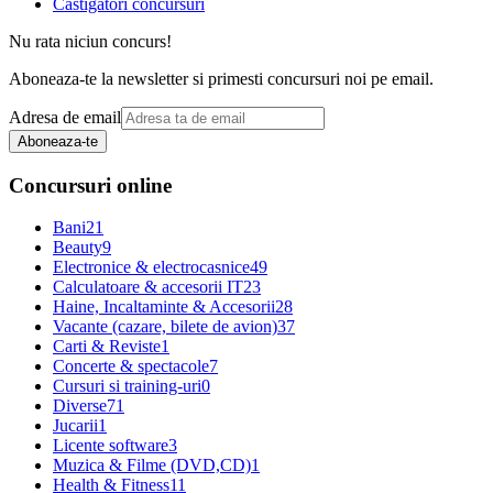
Castigatori concursuri
Nu rata niciun concurs!
Aboneaza-te la newsletter si primesti concursuri noi pe email.
Adresa de email
Aboneaza-te
Concursuri online
Bani
21
Beauty
9
Electronice & electrocasnice
49
Calculatoare & accesorii IT
23
Haine, Incaltaminte & Accesorii
28
Vacante (cazare, bilete de avion)
37
Carti & Reviste
1
Concerte & spectacole
7
Cursuri si training-uri
0
Diverse
71
Jucarii
1
Licente software
3
Muzica & Filme (DVD,CD)
1
Health & Fitness
11