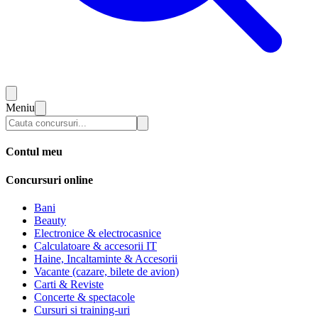
Meniu
Contul meu
Concursuri online
Bani
Beauty
Electronice & electrocasnice
Calculatoare & accesorii IT
Haine, Incaltaminte & Accesorii
Vacante (cazare, bilete de avion)
Carti & Reviste
Concerte & spectacole
Cursuri si training-uri