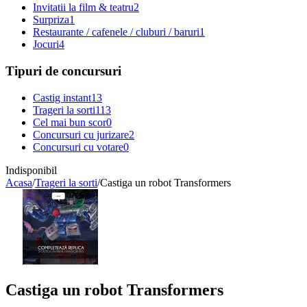
Invitatii la film & teatru
2
Surpriza
1
Restaurante / cafenele / cluburi / baruri
1
Jocuri
4
Tipuri de concursuri
Castig instant
13
Trageri la sorti
113
Cel mai bun scor
0
Concursuri cu jurizare
2
Concursuri cu votare
0
Indisponibil
Acasa
/
Trageri la sorti
/
Castiga un robot Transformers
Castiga un robot Transformers