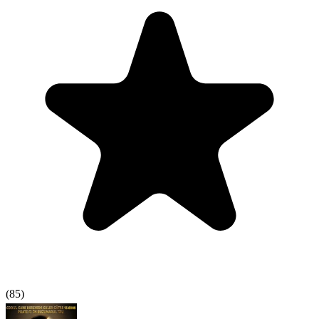
(
85
)