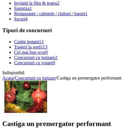
Invitatii la film & teatru
2
Surpriza
1
Restaurante / cafenele / cluburi / baruri
1
Jocuri
4
Tipuri de concursuri
Castig instant
13
Trageri la sorti
113
Cel mai bun scor
0
Concursuri cu jurizare
2
Concursuri cu votare
0
Indisponibil
Acasa
/
Concursuri cu jurizare
/
Castiga un premergator performant
Castiga un premergator performant