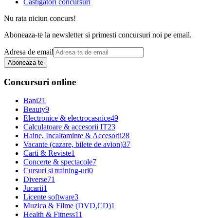
Castigatori concursuri
Nu rata niciun concurs!
Aboneaza-te la newsletter si primesti concursuri noi pe email.
Adresa de email
Aboneaza-te
Concursuri online
Bani
21
Beauty
9
Electronice & electrocasnice
49
Calculatoare & accesorii IT
23
Haine, Incaltaminte & Accesorii
28
Vacante (cazare, bilete de avion)
37
Carti & Reviste
1
Concerte & spectacole
7
Cursuri si training-uri
0
Diverse
71
Jucarii
1
Licente software
3
Muzica & Filme (DVD,CD)
1
Health & Fitness
11