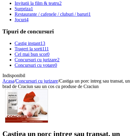
Invitatii la film & teatru
2
Surpriza
1
Restaurante / cafenele / cluburi / baruri
1
Jocuri
4
Tipuri de concursuri
Castig instant
13
Trageri la sorti
111
Cel mai bun scor
0
Concursuri cu jurizare
2
Concursuri cu votare
0
Indisponibil
Acasa
/
Concursuri cu jurizare
/
Castiga un porc intreg sau transat, un
brad de Craciun sau un cos cu produse de Craciun
Castiga un porc intreg sau transat, un