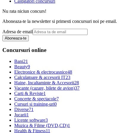
Castigatori concursuri
Nu rata niciun concurs!
Aboneaza-te la newsletter si primesti concursuri noi pe email.
Adresa de email
Aboneaza-te
Concursuri online
Bani
21
Beauty
9
Electronice & electrocasnice
48
Calculatoare & accesorii IT
23
Haine, Incaltaminte & Accesorii
28
Vacante (cazare, bilete de avion)
37
Carti & Reviste
1
Concerte & spectacole
7
Cursuri si training-uri
0
Diverse
71
Jucarii
1
Licente software
3
Muzica & Filme (DVD,CD)
1
Health & Fitness
11