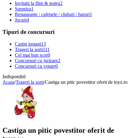
Invitatii la film & teatru
2
Surpriza
1
Restaurante / cafenele / cluburi / baruri
1
Jocuri
4
Tipuri de concursuri
Castig instant
13
Trageri la sorti
111
Cel mai bun scor
0
Concursuri cu jurizare
2
Concursuri cu votare
0
Indisponibil
Acasa
/
Trageri la sorti
/
Castiga un pitic povestitor oferit de toyz.ro
Castiga un pitic povestitor oferit de