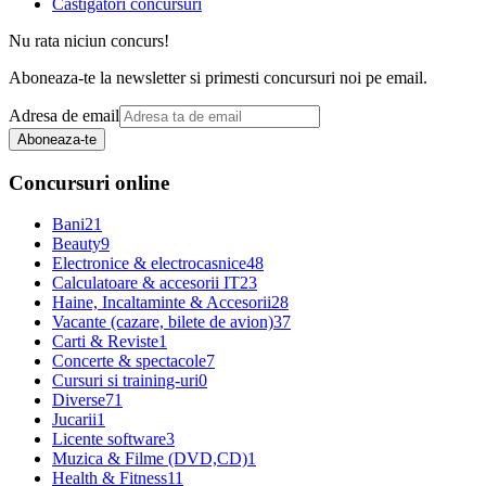
Castigatori concursuri
Nu rata niciun concurs!
Aboneaza-te la newsletter si primesti concursuri noi pe email.
Adresa de email
Aboneaza-te
Concursuri online
Bani
21
Beauty
9
Electronice & electrocasnice
48
Calculatoare & accesorii IT
23
Haine, Incaltaminte & Accesorii
28
Vacante (cazare, bilete de avion)
37
Carti & Reviste
1
Concerte & spectacole
7
Cursuri si training-uri
0
Diverse
71
Jucarii
1
Licente software
3
Muzica & Filme (DVD,CD)
1
Health & Fitness
11