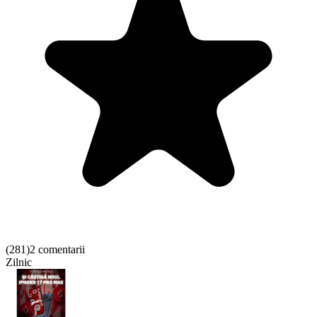
(
281
)
2 comentarii
Zilnic