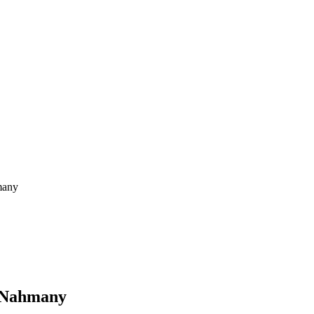
many
a Nahmany