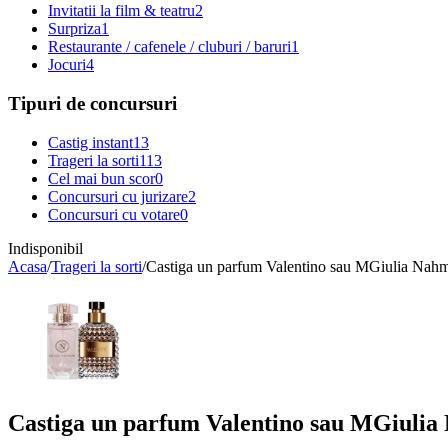
Invitatii la film & teatru
2
Surpriza
1
Restaurante / cafenele / cluburi / baruri
1
Jocuri
4
Tipuri de concursuri
Castig instant
13
Trageri la sorti
113
Cel mai bun scor
0
Concursuri cu jurizare
2
Concursuri cu votare
0
Indisponibil
Acasa
/
Trageri la sorti
/
Castiga un parfum Valentino sau MGiulia Nah
Castiga un parfum Valentino sau MGiuli