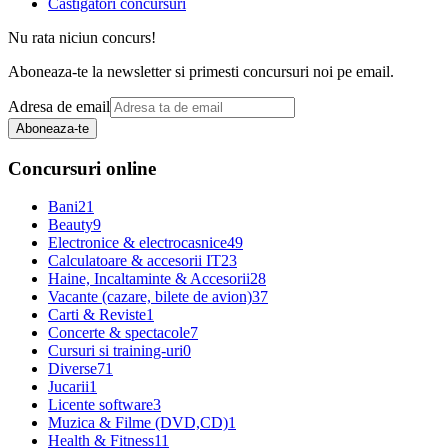
Castigatori concursuri
Nu rata niciun concurs!
Aboneaza-te la newsletter si primesti concursuri noi pe email.
Adresa de email
Aboneaza-te
Concursuri online
Bani
21
Beauty
9
Electronice & electrocasnice
49
Calculatoare & accesorii IT
23
Haine, Incaltaminte & Accesorii
28
Vacante (cazare, bilete de avion)
37
Carti & Reviste
1
Concerte & spectacole
7
Cursuri si training-uri
0
Diverse
71
Jucarii
1
Licente software
3
Muzica & Filme (DVD,CD)
1
Health & Fitness
11