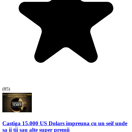
(
85
)
Castiga 15.000 US Dolars impreuna cu un seif unde
sa ii tii sau alte super premii