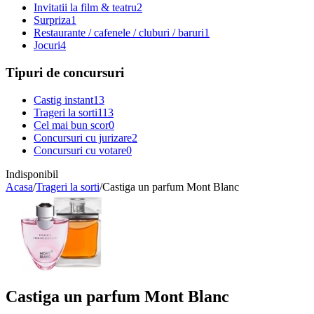
Invitatii la film & teatru
2
Surpriza
1
Restaurante / cafenele / cluburi / baruri
1
Jocuri
4
Tipuri de concursuri
Castig instant
13
Trageri la sorti
113
Cel mai bun scor
0
Concursuri cu jurizare
2
Concursuri cu votare
0
Indisponibil
Acasa
/
Trageri la sorti
/
Castiga un parfum Mont Blanc
Castiga un parfum Mont Blanc