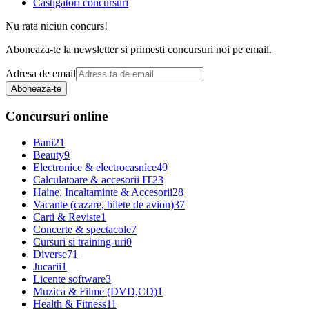
Castigatori concursuri
Nu rata niciun concurs!
Aboneaza-te la newsletter si primesti concursuri noi pe email.
Adresa de email
Aboneaza-te
Concursuri online
Bani
21
Beauty
9
Electronice & electrocasnice
49
Calculatoare & accesorii IT
23
Haine, Incaltaminte & Accesorii
28
Vacante (cazare, bilete de avion)
37
Carti & Reviste
1
Concerte & spectacole
7
Cursuri si training-uri
0
Diverse
71
Jucarii
1
Licente software
3
Muzica & Filme (DVD,CD)
1
Health & Fitness
11