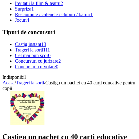
Invitatii la film & teatru
2
Surpriza
1
Restaurante / cafenele / cluburi / baruri
1
Jocuri
4
Tipuri de concursuri
Castig instant
13
Trageri la sorti
111
Cel mai bun scor
0
Concursuri cu jurizare
2
Concursuri cu votare
0
Indisponibil
Acasa
/
Trageri la sorti
/
Castiga un pachet cu 40 carți educative pentru
copii
Castiga un pachet cu 40 carți educative