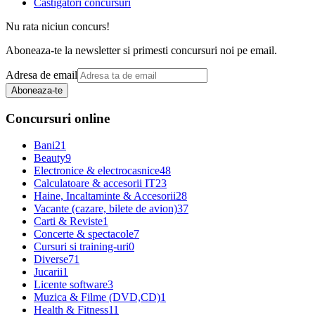
Castigatori concursuri
Nu rata niciun concurs!
Aboneaza-te la newsletter si primesti concursuri noi pe email.
Adresa de email
Aboneaza-te
Concursuri online
Bani
21
Beauty
9
Electronice & electrocasnice
48
Calculatoare & accesorii IT
23
Haine, Incaltaminte & Accesorii
28
Vacante (cazare, bilete de avion)
37
Carti & Reviste
1
Concerte & spectacole
7
Cursuri si training-uri
0
Diverse
71
Jucarii
1
Licente software
3
Muzica & Filme (DVD,CD)
1
Health & Fitness
11