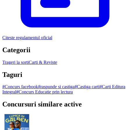
Citeste regulamentul oficial
Categorii
Trageri la sorti
Carti & Reviste
Taguri
#
Concurs facebook
#
raspunde si castiga
#
Castiga carti
#
Carti Editura
Integral
#
Concurs Educatie prin lectura
Concursuri similare active