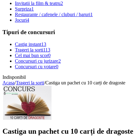
Invitatii la film & teatru
2
Surpriza
1
Restaurante / cafenele / cluburi / baruri
1
Jocuri
4
Tipuri de concursuri
Castig instant
13
Trageri la sorti
113
Cel mai bun scor
0
Concursuri cu jurizare
2
Concursuri cu votare
0
Indisponibil
Acasa
/
Trageri la sorti
/
Castiga un pachet cu 10 carți de dragoste
Castiga un pachet cu 10 carți de dragoste