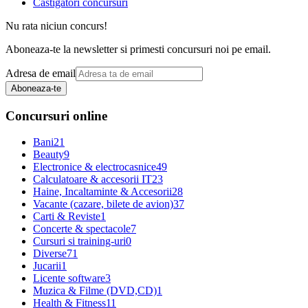
Castigatori concursuri
Nu rata niciun concurs!
Aboneaza-te la newsletter si primesti concursuri noi pe email.
Adresa de email
Aboneaza-te
Concursuri online
Bani
21
Beauty
9
Electronice & electrocasnice
49
Calculatoare & accesorii IT
23
Haine, Incaltaminte & Accesorii
28
Vacante (cazare, bilete de avion)
37
Carti & Reviste
1
Concerte & spectacole
7
Cursuri si training-uri
0
Diverse
71
Jucarii
1
Licente software
3
Muzica & Filme (DVD,CD)
1
Health & Fitness
11