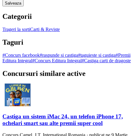
Salveaza
Categorii
Trageri la sorti
Carti & Reviste
Taguri
#
Concurs facebook
#
raspunde si castiga
#
taguieste si castiga
#
Premii
Editura Integral
#
Concurs Editura Integral
#
Castiga carti de dragoste
Concursuri similare active
Castiga un sistem iMac 24, un telefon iPhone 17,
ochelari smart sau alte premii super cool
Concurs
Camel, J.T. International Romania
·
publicat pe 9 Martie