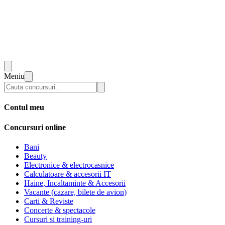
Meniu
Contul meu
Concursuri online
Bani
Beauty
Electronice & electrocasnice
Calculatoare & accesorii IT
Haine, Incaltaminte & Accesorii
Vacante (cazare, bilete de avion)
Carti & Reviste
Concerte & spectacole
Cursuri si training-uri