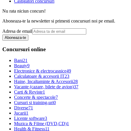
Castigatori concursuri
Nu rata niciun concurs!
Aboneaza-te la newsletter si primesti concursuri noi pe email.
Adresa de email
Aboneaza-te
Concursuri online
Bani
21
Beauty
9
Electronice & electrocasnice
49
Calculatoare & accesorii IT
23
Haine, Incaltaminte & Accesorii
28
Vacante (cazare, bilete de avion)
37
Carti & Reviste
1
Concerte & spectacole
7
Cursuri si training-uri
0
Diverse
71
Jucarii
1
Licente software
3
Muzica & Filme (DVD,CD)
1
Health & Fitness
11