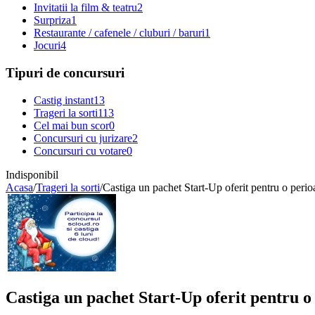
Invitatii la film & teatru
2
Surpriza
1
Restaurante / cafenele / cluburi / baruri
1
Jocuri
4
Tipuri de concursuri
Castig instant
13
Trageri la sorti
113
Cel mai bun scor
0
Concursuri cu jurizare
2
Concursuri cu votare
0
Indisponibil
Acasa
/
Trageri la sorti
/
Castiga un pachet Start-Up oferit pentru o perio
Castiga un pachet Start-Up oferit pentru o 