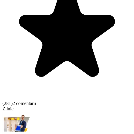
(
281
)
2 comentarii
Zilnic