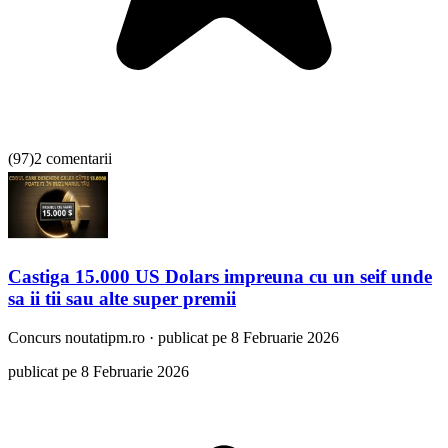
(
97
)
2 comentarii
Castiga 15.000 US Dolars impreuna cu un seif unde
sa ii tii sau alte super premii
Concurs
noutatipm.ro
·
publicat pe 8 Februarie 2026
publicat pe 8 Februarie 2026