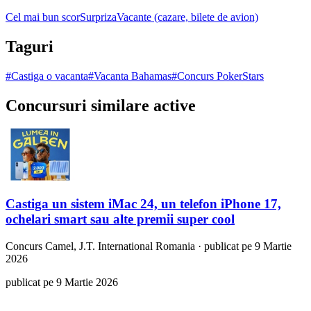
Cel mai bun scor
Surpriza
Vacante (cazare, bilete de avion)
Taguri
#
Castiga o vacanta
#
Vacanta Bahamas
#
Concurs PokerStars
Concursuri similare active
Castiga un sistem iMac 24, un telefon iPhone 17,
ochelari smart sau alte premii super cool
Concurs
Camel, J.T. International Romania
·
publicat pe 9 Martie
2026
publicat pe 9 Martie 2026