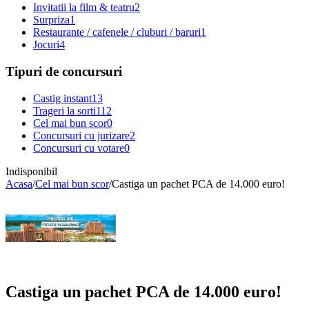
Invitatii la film & teatru
2
Surpriza
1
Restaurante / cafenele / cluburi / baruri
1
Jocuri
4
Tipuri de concursuri
Castig instant
13
Trageri la sorti
112
Cel mai bun scor
0
Concursuri cu jurizare
2
Concursuri cu votare
0
Indisponibil
Acasa
/
Cel mai bun scor
/
Castiga un pachet PCA de 14.000 euro!
Castiga un pachet PCA de 14.000 euro!