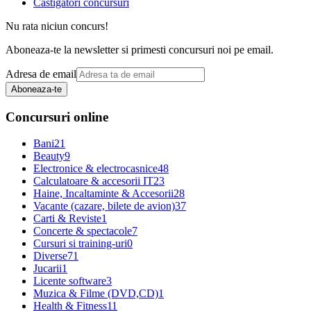
Castigatori concursuri
Nu rata niciun concurs!
Aboneaza-te la newsletter si primesti concursuri noi pe email.
Adresa de email
Aboneaza-te
Concursuri online
Bani
21
Beauty
9
Electronice & electrocasnice
48
Calculatoare & accesorii IT
23
Haine, Incaltaminte & Accesorii
28
Vacante (cazare, bilete de avion)
37
Carti & Reviste
1
Concerte & spectacole
7
Cursuri si training-uri
0
Diverse
71
Jucarii
1
Licente software
3
Muzica & Filme (DVD,CD)
1
Health & Fitness
11