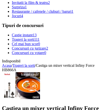
Invitatii la film & teatru
2
Surpriza
1
Restaurante / cafenele / cluburi / baruri
1
Jocuri
4
Tipuri de concursuri
Castig instant
13
Trageri la sorti
111
Cel mai bun scor
0
Concursuri cu jurizare
2
Concursuri cu votare
0
Indisponibil
Acasa
/
Trageri la sorti
/
Castiga un mixer vertical Infiny Force
HB866A
Castiga un mixer vertical Infiny Force