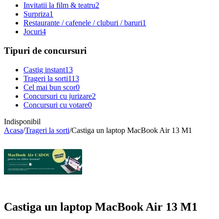
Invitatii la film & teatru
2
Surpriza
1
Restaurante / cafenele / cluburi / baruri
1
Jocuri
4
Tipuri de concursuri
Castig instant
13
Trageri la sorti
113
Cel mai bun scor
0
Concursuri cu jurizare
2
Concursuri cu votare
0
Indisponibil
Acasa
/
Trageri la sorti
/
Castiga un laptop MacBook Air 13 M1
Castiga un laptop MacBook Air 13 M1