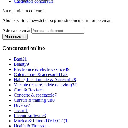
Castigatori concursuri
Nu rata niciun concurs!
Aboneaza-te la newsletter si primesti concursuri noi pe email.
Adresa de email
Aboneaza-te
Concursuri online
Bani
21
Beauty
9
Electronice & electrocasnice
49
Calculatoare & accesorii IT
23
Haine, Incaltaminte & Accesorii
28
Vacante (cazare, bilete de avion)
37
Carti & Reviste
1
Concerte & spectacole
7
Cursuri si training-uri
0
Diverse
71
Jucarii
1
Licente software
3
Muzica & Filme (DVD,CD)
1
Health & Fitness
11