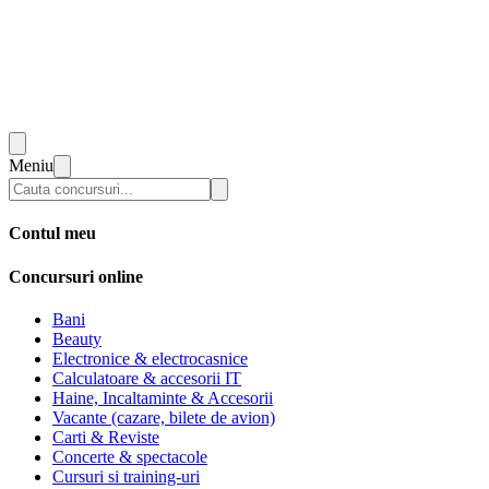
Meniu
Contul meu
Concursuri online
Bani
Beauty
Electronice & electrocasnice
Calculatoare & accesorii IT
Haine, Incaltaminte & Accesorii
Vacante (cazare, bilete de avion)
Carti & Reviste
Concerte & spectacole
Cursuri si training-uri