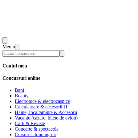
Meniu
Contul meu
Concursuri online
Bani
Beauty
Electronice & electrocasnice
Calculatoare & accesorii IT
Haine, Incaltaminte & Accesorii
Vacante (cazare, bilete de avion)
Carti & Reviste
Concerte & spectacole
Cursuri si training-uri