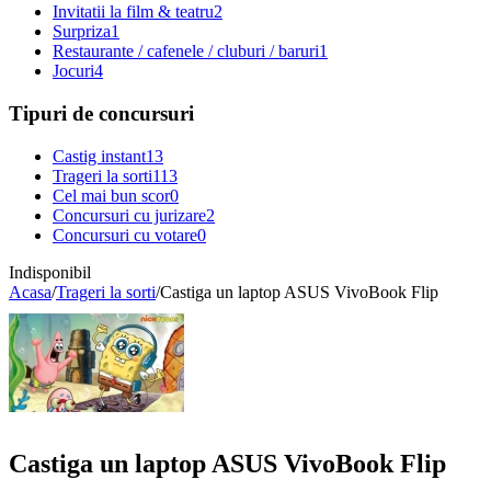
Invitatii la film & teatru
2
Surpriza
1
Restaurante / cafenele / cluburi / baruri
1
Jocuri
4
Tipuri de concursuri
Castig instant
13
Trageri la sorti
113
Cel mai bun scor
0
Concursuri cu jurizare
2
Concursuri cu votare
0
Indisponibil
Acasa
/
Trageri la sorti
/
Castiga un laptop ASUS VivoBook Flip
Castiga un laptop ASUS VivoBook Flip