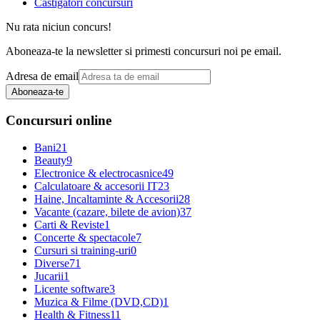
Castigatori concursuri
Nu rata niciun concurs!
Aboneaza-te la newsletter si primesti concursuri noi pe email.
Adresa de email
Aboneaza-te
Concursuri online
Bani
21
Beauty
9
Electronice & electrocasnice
49
Calculatoare & accesorii IT
23
Haine, Incaltaminte & Accesorii
28
Vacante (cazare, bilete de avion)
37
Carti & Reviste
1
Concerte & spectacole
7
Cursuri si training-uri
0
Diverse
71
Jucarii
1
Licente software
3
Muzica & Filme (DVD,CD)
1
Health & Fitness
11