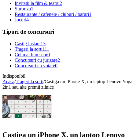
Invitatii la film & teatru
2
Surpriza
1
Restaurante / cafenele / cluburi / baruri
1
Jocuri
4
Tipuri de concursuri
Castig instant
13
Trageri la sorti
111
Cel mai bun scor
0
Concursuri cu jurizare
2
Concursuri cu votare
0
Indisponibil
Acasa
/
Trageri la sorti
/
Castiga un iPhone X, un laptop Lenovo Yoga
2in1 sau alte premii zilnice
Castiga un iPhone X, un laptop Lenovo