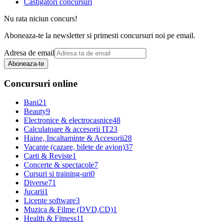
Castigatori concursuri
Nu rata niciun concurs!
Aboneaza-te la newsletter si primesti concursuri noi pe email.
Adresa de email
Aboneaza-te
Concursuri online
Bani
21
Beauty
9
Electronice & electrocasnice
48
Calculatoare & accesorii IT
23
Haine, Incaltaminte & Accesorii
28
Vacante (cazare, bilete de avion)
37
Carti & Reviste
1
Concerte & spectacole
7
Cursuri si training-uri
0
Diverse
71
Jucarii
1
Licente software
3
Muzica & Filme (DVD,CD)
1
Health & Fitness
11