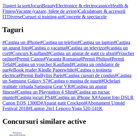
Trageri la sorti
Jocuri
Beauty
Electronice & electrocasnice
Health &
Fitness
Vacante (cazare, bilete de avion)
Calculatoare & accesorii
IT
Diverse
Cursuri si training-uri
Concerte & spectacole
Taguri
#
Castiga un iPhone
#
Castiga un telefon
#
Castiga un laptop
#
Castiga
un aparat foto
#
Castiga o vacanta
#
Castiga un televizor
#
castiga un
cort
#
Concurs Kaufland
#
Castiga un aparat de gatit cu aburi
#
Voucher
online
#
Premii Canon
#
Vacanta Romania
#
Premii Philips
#
Premii
Tefal
#
Castiga un voucher Kaufland
#
Castiga un ondulator de
par
#
eBook reader Kindle Paperwhite
#
Castiga o trotineta
electrica
#
Premii BaByliss Paris
#
Castiga cursuri de condus
#
Castiga
un Samsung Galaxy S7
#
Castiga o masina de gaurit
#
Ochelari
realitate virtuala Samsung Gear VR
#
Castiga un aparat
fitness
#
Castiga un Playstation 4 Slim
#
Castiga un rucsac
munte
#
Castiga jocuri PS4
#
Castiga un iPhone X
#
Aparat foto DSLR
Canon EOS 1300D
#
Aparat gatit Crockpot
#
Abonament Untold
Festival 2018
#
Laptop 2in1 Lenovo Yoga 520-141K
Concursuri similare active