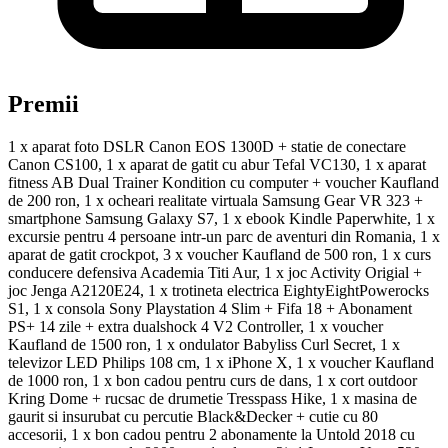
Premii
1 x aparat foto DSLR Canon EOS 1300D + statie de conectare
Canon CS100, 1 x aparat de gatit cu abur Tefal VC130, 1 x aparat
fitness AB Dual Trainer Kondition cu computer + voucher Kaufland
de 200 ron, 1 x ocheari realitate virtuala Samsung Gear VR 323 +
smartphone Samsung Galaxy S7, 1 x ebook Kindle Paperwhite, 1 x
excursie pentru 4 persoane intr-un parc de aventuri din Romania, 1 x
aparat de gatit crockpot, 3 x voucher Kaufland de 500 ron, 1 x curs
conducere defensiva Academia Titi Aur, 1 x joc Activity Origial +
joc Jenga A2120E24, 1 x trotineta electrica EightyEightPowerocks
S1, 1 x consola Sony Playstation 4 Slim + Fifa 18 + Abonament
PS+ 14 zile + extra dualshock 4 V2 Controller, 1 x voucher
Kaufland de 1500 ron, 1 x ondulator Babyliss Curl Secret, 1 x
televizor LED Philips 108 cm, 1 x iPhone X, 1 x voucher Kaufland
de 1000 ron, 1 x bon cadou pentru curs de dans, 1 x cort outdoor
Kring Dome + rucsac de drumetie Tresspass Hike, 1 x masina de
gaurit si insurubat cu percutie Black&Decker + cutie cu 80
accesorii, 1 x bon cadou pentru 2 abonamente la Untold 2018 cu