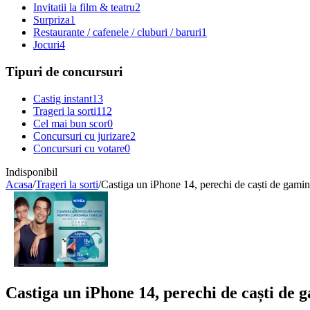
Invitatii la film & teatru
2
Surpriza
1
Restaurante / cafenele / cluburi / baruri
1
Jocuri
4
Tipuri de concursuri
Castig instant
13
Trageri la sorti
112
Cel mai bun scor
0
Concursuri cu jurizare
2
Concursuri cu votare
0
Indisponibil
Acasa
/
Trageri la sorti
/
Castiga un iPhone 14, perechi de caști de gami
Castiga un iPhone 14, perechi de caști de