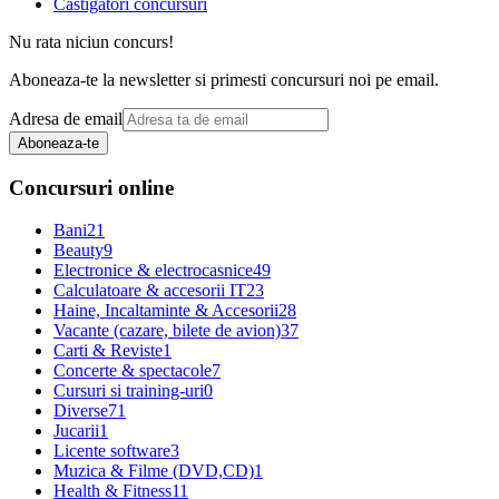
Castigatori concursuri
Nu rata niciun concurs!
Aboneaza-te la newsletter si primesti concursuri noi pe email.
Adresa de email
Aboneaza-te
Concursuri online
Bani
21
Beauty
9
Electronice & electrocasnice
49
Calculatoare & accesorii IT
23
Haine, Incaltaminte & Accesorii
28
Vacante (cazare, bilete de avion)
37
Carti & Reviste
1
Concerte & spectacole
7
Cursuri si training-uri
0
Diverse
71
Jucarii
1
Licente software
3
Muzica & Filme (DVD,CD)
1
Health & Fitness
11