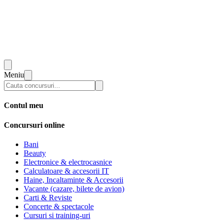
Meniu
Contul meu
Concursuri online
Bani
Beauty
Electronice & electrocasnice
Calculatoare & accesorii IT
Haine, Incaltaminte & Accesorii
Vacante (cazare, bilete de avion)
Carti & Reviste
Concerte & spectacole
Cursuri si training-uri