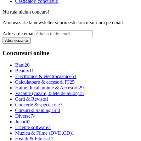
Castigatori concursuri
Nu rata niciun concurs!
Aboneaza-te la newsletter si primesti concursuri noi pe email.
Adresa de email
Aboneaza-te
Concursuri online
Bani
20
Beauty
11
Electronice & electrocasnice
51
Calculatoare & accesorii IT
25
Haine, Incaltaminte & Accesorii
29
Vacante (cazare, bilete de avion)
41
Carti & Reviste
1
Concerte & spectacole
7
Cursuri si training-uri
0
Diverse
74
Jucarii
2
Licente software
3
Muzica & Filme (DVD,CD)
1
Health & Fitness
12