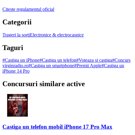
Citeste regulamentul oficial
Categorii
Trageri la sorti
Electronice & electrocasnice
Taguri
#
Castiga un iPhone
#
Castiga un telefon
#
Voteaza si castiga
#
Concurs
virginradio.ro
#
Castiga un smartphone
#
Premii Apple
#
Castiga un
iPhone 14 Pro
Concursuri similare active
Castiga un telefon mobil iPhone 17 Pro Max