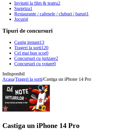
Invitatii la film & teatru
2
Surpriza
1
Restaurante / cafenele / cluburi / baruri
1
Jocuri
4
Tipuri de concursuri
Castig instant
13
Trageri la sorti
120
Cel mai bun scor
0
Concursuri cu jurizare
2
Concursuri cu votare
0
Indisponibil
Acasa
/
Trageri la sorti
/
Castiga un iPhone 14 Pro
Castiga un iPhone 14 Pro