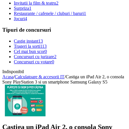
Invitatii la film & teatru
2
Surpriza
1
Restaurante / cafenele / cluburi / baruri
1
Jocuri
4
Tipuri de concursuri
Castig instant
13
Trageri la sorti
113
Cel mai bun scor
0
Concursuri cu jurizare
2
Concursuri cu votare
0
Indisponibil
Acasa
/
Calculatoare & accesorii IT
/
Castiga un iPad Air 2, o consola
Sony PlayStation 3 si un smartphone Samsung Galaxy S5
Castiga un iPad Air 2, o consola Sony