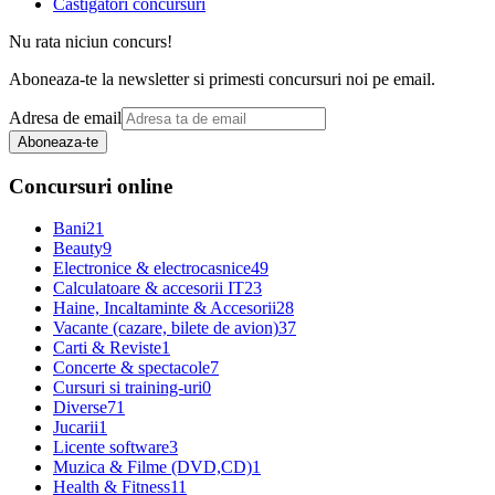
Castigatori concursuri
Nu rata niciun concurs!
Aboneaza-te la newsletter si primesti concursuri noi pe email.
Adresa de email
Aboneaza-te
Concursuri online
Bani
21
Beauty
9
Electronice & electrocasnice
49
Calculatoare & accesorii IT
23
Haine, Incaltaminte & Accesorii
28
Vacante (cazare, bilete de avion)
37
Carti & Reviste
1
Concerte & spectacole
7
Cursuri si training-uri
0
Diverse
71
Jucarii
1
Licente software
3
Muzica & Filme (DVD,CD)
1
Health & Fitness
11