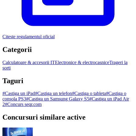
Citeste regulamentul oficial
Categorii
Calculatoare & accesorii IT
Electronice & electrocasnice
Trageri la
sorti
Taguri
#
Castiga un iPad
#
Castiga un telefon
#
Castiga o tableta
#
Castiga o
consola PS3
#
Castiga un Samsung Galaxy S5
#
Castiga un iPad Air
2
#
Concurs seqr.com
Concursuri similare active