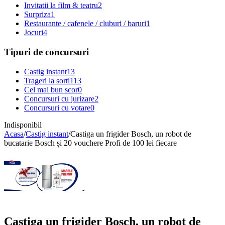
Invitatii la film & teatru
2
Surpriza
1
Restaurante / cafenele / cluburi / baruri
1
Jocuri
4
Tipuri de concursuri
Castig instant
13
Trageri la sorti
113
Cel mai bun scor
0
Concursuri cu jurizare
2
Concursuri cu votare
0
Indisponibil
Acasa
/
Castig instant
/
Castiga un frigider Bosch, un robot de
bucatarie Bosch și 20 vouchere Profi de 100 lei fiecare
Castiga un frigider Bosch, un robot de