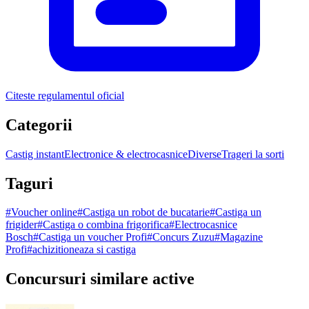
Citeste regulamentul oficial
Categorii
Castig instant
Electronice & electrocasnice
Diverse
Trageri la sorti
Taguri
#
Voucher online
#
Castiga un robot de bucatarie
#
Castiga un
frigider
#
Castiga o combina frigorifica
#
Electrocasnice
Bosch
#
Castiga un voucher Profi
#
Concurs Zuzu
#
Magazine
Profi
#
achizitioneaza si castiga
Concursuri similare active