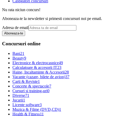
Castigatori concursuri
Nu rata niciun concurs!
Aboneaza-te la newsletter si primesti concursuri noi pe email.
Adresa de email
Aboneaza-te
Concursuri online
Bani
21
Beauty
9
Electronice & electrocasnice
49
Calculatoare & accesorii IT
23
Haine, Incaltaminte & Accesorii
28
Vacante (cazare, bilete de avion)
37
Carti & Reviste
1
Concerte & spectacole
7
Cursuri si training-uri
0
Diverse
71
Jucarii
1
Licente software
3
Muzica & Filme (DVD,CD)
1
Health & Fitness
11