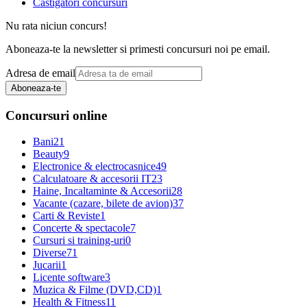
Castigatori concursuri
Nu rata niciun concurs!
Aboneaza-te la newsletter si primesti concursuri noi pe email.
Adresa de email
Aboneaza-te
Concursuri online
Bani
21
Beauty
9
Electronice & electrocasnice
49
Calculatoare & accesorii IT
23
Haine, Incaltaminte & Accesorii
28
Vacante (cazare, bilete de avion)
37
Carti & Reviste
1
Concerte & spectacole
7
Cursuri si training-uri
0
Diverse
71
Jucarii
1
Licente software
3
Muzica & Filme (DVD,CD)
1
Health & Fitness
11