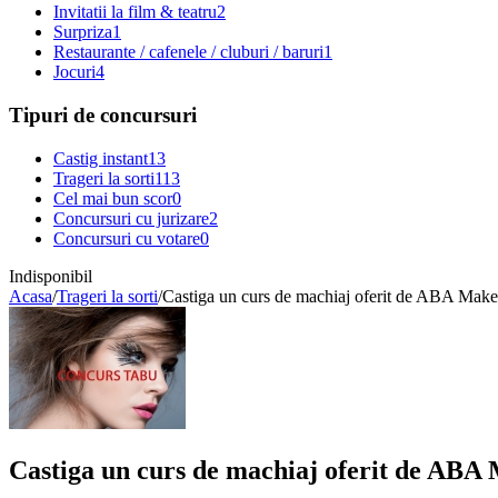
Invitatii la film & teatru
2
Surpriza
1
Restaurante / cafenele / cluburi / baruri
1
Jocuri
4
Tipuri de concursuri
Castig instant
13
Trageri la sorti
113
Cel mai bun scor
0
Concursuri cu jurizare
2
Concursuri cu votare
0
Indisponibil
Acasa
/
Trageri la sorti
/
Castiga un curs de machiaj oferit de ABA Ma
Castiga un curs de machiaj oferit de AB