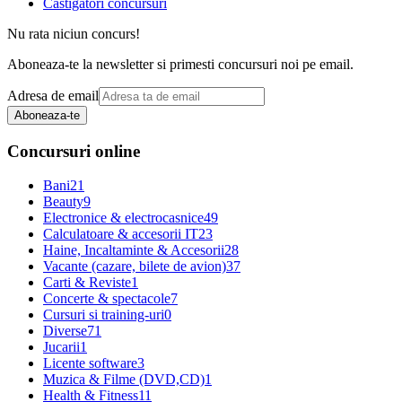
Castigatori concursuri
Nu rata niciun concurs!
Aboneaza-te la newsletter si primesti concursuri noi pe email.
Adresa de email
Aboneaza-te
Concursuri online
Bani
21
Beauty
9
Electronice & electrocasnice
49
Calculatoare & accesorii IT
23
Haine, Incaltaminte & Accesorii
28
Vacante (cazare, bilete de avion)
37
Carti & Reviste
1
Concerte & spectacole
7
Cursuri si training-uri
0
Diverse
71
Jucarii
1
Licente software
3
Muzica & Filme (DVD,CD)
1
Health & Fitness
11