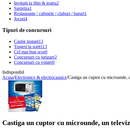
Invitatii la film & teatru
2
Surpriza
1
Restaurante / cafenele / cluburi / baruri
1
Jocuri
4
Tipuri de concursuri
Castig instant
13
Trageri la sorti
113
Cel mai bun scor
0
Concursuri cu jurizare
2
Concursuri cu votare
0
Indisponibil
Acasa
/
Electronice & electrocasnice
/
Castiga un cuptor cu microunde, 
Castiga un cuptor cu microunde, un telev