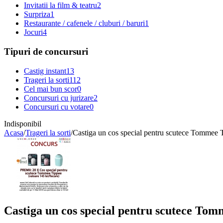
Invitatii la film & teatru
2
Surpriza
1
Restaurante / cafenele / cluburi / baruri
1
Jocuri
4
Tipuri de concursuri
Castig instant
13
Trageri la sorti
112
Cel mai bun scor
0
Concursuri cu jurizare
2
Concursuri cu votare
0
Indisponibil
Acasa
/
Trageri la sorti
/
Castiga un cos special pentru scutece Tommee 
Castiga un cos special pentru scutece To