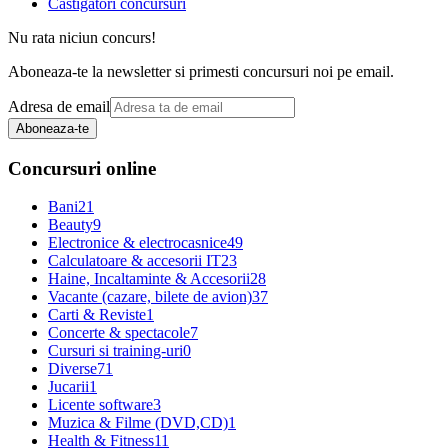
Castigatori concursuri
Nu rata niciun concurs!
Aboneaza-te la newsletter si primesti concursuri noi pe email.
Adresa de email
Aboneaza-te
Concursuri online
Bani
21
Beauty
9
Electronice & electrocasnice
49
Calculatoare & accesorii IT
23
Haine, Incaltaminte & Accesorii
28
Vacante (cazare, bilete de avion)
37
Carti & Reviste
1
Concerte & spectacole
7
Cursuri si training-uri
0
Diverse
71
Jucarii
1
Licente software
3
Muzica & Filme (DVD,CD)
1
Health & Fitness
11