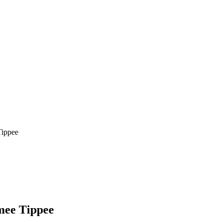
Tippee
mmee Tippee