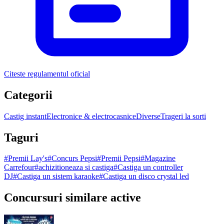
Citeste regulamentul oficial
Categorii
Castig instant
Electronice & electrocasnice
Diverse
Trageri la sorti
Taguri
#
Premii Lay's
#
Concurs Pepsi
#
Premii Pepsi
#
Magazine
Carrefour
#
achizitioneaza si castiga
#
Castiga un controller
DJ
#
Castiga un sistem karaoke
#
Castiga un disco crystal led
Concursuri similare active