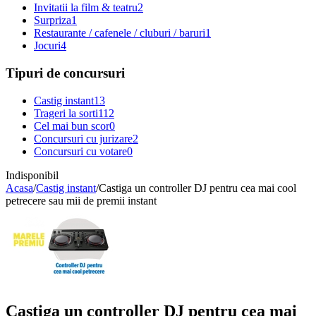
Invitatii la film & teatru
2
Surpriza
1
Restaurante / cafenele / cluburi / baruri
1
Jocuri
4
Tipuri de concursuri
Castig instant
13
Trageri la sorti
112
Cel mai bun scor
0
Concursuri cu jurizare
2
Concursuri cu votare
0
Indisponibil
Acasa
/
Castig instant
/
Castiga un controller DJ pentru cea mai cool
petrecere sau mii de premii instant
Castiga un controller DJ pentru cea mai