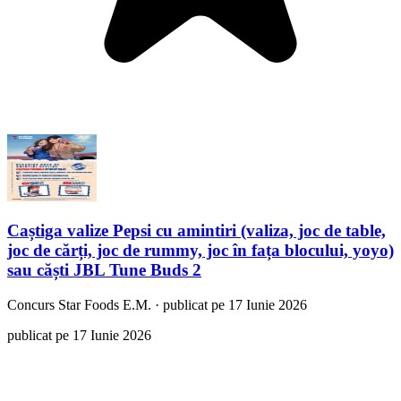
Caștiga valize Pepsi cu amintiri (valiza, joc de table,
joc de cărți, joc de rummy, joc în fața blocului, yoyo)
sau căști JBL Tune Buds 2
Concurs
Star Foods E.M.
·
publicat pe 17 Iunie 2026
publicat pe 17 Iunie 2026