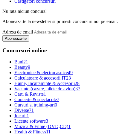
Castigatori concursuri
Nu rata niciun concurs!
Aboneaza-te la newsletter si primesti concursuri noi pe email.
Adresa de email
Aboneaza-te
Concursuri online
Bani
21
Beauty
9
Electronice & electrocasnice
49
Calculatoare & accesorii IT
23
Haine, Incaltaminte & Accesorii
28
Vacante (cazare, bilete de avion)
37
Carti & Reviste
1
Concerte & spectacole
7
Cursuri si training-uri
0
Diverse
71
Jucarii
1
Licente software
3
Muzica & Filme (DVD,CD)
1
Health & Fitness
11