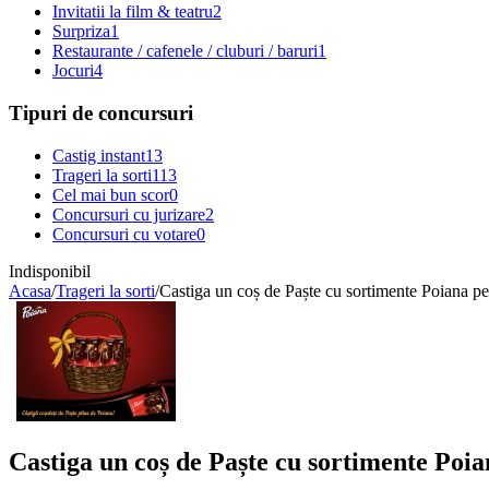
Invitatii la film & teatru
2
Surpriza
1
Restaurante / cafenele / cluburi / baruri
1
Jocuri
4
Tipuri de concursuri
Castig instant
13
Trageri la sorti
113
Cel mai bun scor
0
Concursuri cu jurizare
2
Concursuri cu votare
0
Indisponibil
Acasa
/
Trageri la sorti
/
Castiga un coș de Paște cu sortimente Poiana pe p
Castiga un coș de Paște cu sortimente Poian