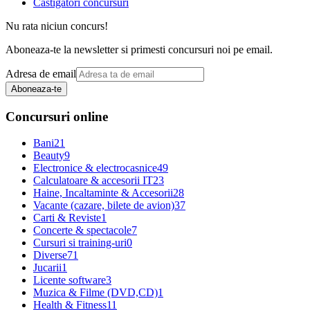
Castigatori concursuri
Nu rata niciun concurs!
Aboneaza-te la newsletter si primesti concursuri noi pe email.
Adresa de email
Aboneaza-te
Concursuri online
Bani
21
Beauty
9
Electronice & electrocasnice
49
Calculatoare & accesorii IT
23
Haine, Incaltaminte & Accesorii
28
Vacante (cazare, bilete de avion)
37
Carti & Reviste
1
Concerte & spectacole
7
Cursuri si training-uri
0
Diverse
71
Jucarii
1
Licente software
3
Muzica & Filme (DVD,CD)
1
Health & Fitness
11