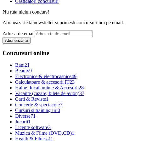
Castigatori concursuri
Nu rata niciun concurs!
Aboneaza-te la newsletter si primesti concursuri noi pe email.
Adresa de email
Aboneaza-te
Concursuri online
Bani
21
Beauty
9
Electronice & electrocasnice
49
Calculatoare & accesorii IT
23
Haine, Incaltaminte & Accesorii
28
Vacante (cazare, bilete de avion)
37
Carti & Reviste
1
Concerte & spectacole
7
Cursuri si training-uri
0
Diverse
71
Jucarii
1
Licente software
3
Muzica & Filme (DVD,CD)
1
Health & Fitness
11