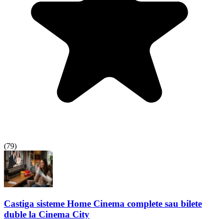
(
79
)
Castiga sisteme Home Cinema complete sau bilete
duble la Cinema City