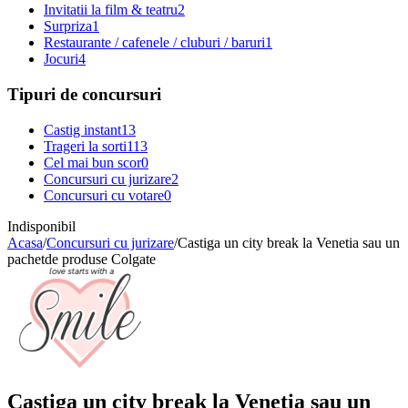
Invitatii la film & teatru
2
Surpriza
1
Restaurante / cafenele / cluburi / baruri
1
Jocuri
4
Tipuri de concursuri
Castig instant
13
Trageri la sorti
113
Cel mai bun scor
0
Concursuri cu jurizare
2
Concursuri cu votare
0
Indisponibil
Acasa
/
Concursuri cu jurizare
/
Castiga un city break la Venetia sau un
pachetde produse Colgate
Castiga un city break la Venetia sau un