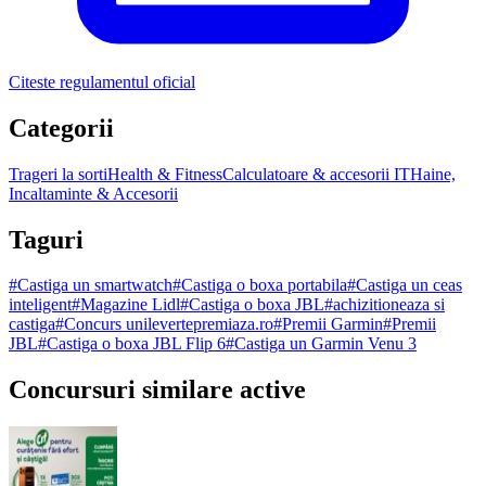
Citeste regulamentul oficial
Categorii
Trageri la sorti
Health & Fitness
Calculatoare & accesorii IT
Haine,
Incaltaminte & Accesorii
Taguri
#
Castiga un smartwatch
#
Castiga o boxa portabila
#
Castiga un ceas
inteligent
#
Magazine Lidl
#
Castiga o boxa JBL
#
achizitioneaza si
castiga
#
Concurs unilevertepremiaza.ro
#
Premii Garmin
#
Premii
JBL
#
Castiga o boxa JBL Flip 6
#
Castiga un Garmin Venu 3
Concursuri similare active