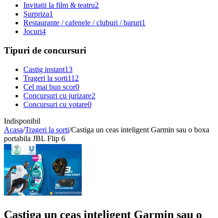
Invitatii la film & teatru
2
Surpriza
1
Restaurante / cafenele / cluburi / baruri
1
Jocuri
4
Tipuri de concursuri
Castig instant
13
Trageri la sorti
112
Cel mai bun scor
0
Concursuri cu jurizare
2
Concursuri cu votare
0
Indisponibil
Acasa
/
Trageri la sorti
/
Castiga un ceas inteligent Garmin sau o boxa
portabila JBL Flip 6
Castiga un ceas inteligent Garmin sau o