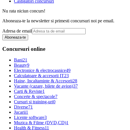
Castigatori concursuri
Nu rata niciun concurs!
Aboneaza-te la newsletter si primesti concursuri noi pe email.
Adresa de email
Aboneaza-te
Concursuri online
Bani
21
Beauty
9
Electronice & electrocasnice
49
Calculatoare & accesorii IT
23
Haine, Incaltaminte & Accesorii
28
Vacante (cazare, bilete de avion)
37
Carti & Reviste
1
Concerte & spectacole
7
Cursuri si training-uri
0
Diverse
71
Jucarii
1
Licente software
3
Muzica & Filme (DVD,CD)
1
Health & Fitness
11