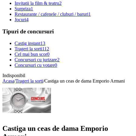
Invitatii la film & teatru
2
Surpriza
1
Restaurante / cafenele / cluburi / baruri
1
Jocuri
4
Tipuri de concursuri
Castig instant
13
Trageri la sorti
112
Cel mai bun scor
0
Concursuri cu jurizare
2
Concursuri cu votare
0
Indisponibil
Acasa
/
Trageri la sorti
/
Castiga un ceas de dama Emporio Armani
Castiga un ceas de dama Emporio