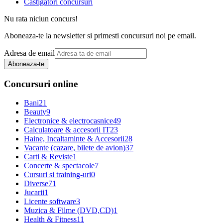
Castigatori concursuri
Nu rata niciun concurs!
Aboneaza-te la newsletter si primesti concursuri noi pe email.
Adresa de email
Aboneaza-te
Concursuri online
Bani
21
Beauty
9
Electronice & electrocasnice
49
Calculatoare & accesorii IT
23
Haine, Incaltaminte & Accesorii
28
Vacante (cazare, bilete de avion)
37
Carti & Reviste
1
Concerte & spectacole
7
Cursuri si training-uri
0
Diverse
71
Jucarii
1
Licente software
3
Muzica & Filme (DVD,CD)
1
Health & Fitness
11