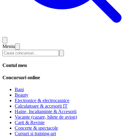
Meniu
Contul meu
Concursuri online
Bani
Beauty
Electronice & electrocasnice
Calculatoare & accesorii IT
Haine, Incaltaminte & Accesorii
Vacante (cazare, bilete de avion)
Carti & Reviste
Concerte & spectacole
Cursuri si training-uri