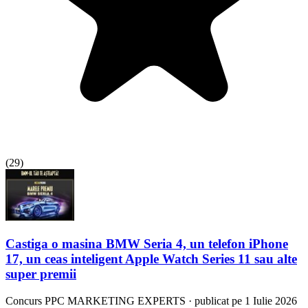
(
29
)
Castiga o masina BMW Seria 4, un telefon iPhone
17, un ceas inteligent Apple Watch Series 11 sau alte
super premii
Concurs
PPC MARKETING EXPERTS
·
publicat pe 1 Iulie 2026