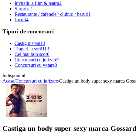
Invitatii la film & teatru
2
Surpriza
1
Restaurante / cafenele / cluburi / baruri
1
Jocuri
4
Tipuri de concursuri
Castig instant
13
Trageri la sorti
113
Cel mai bun scor
0
Concursuri cu jurizare
2
Concursuri cu votare
0
Indisponibil
Acasa
/
Concursuri cu jurizare
/
Castiga un body super sexy marca Goss
Castiga un body super sexy marca Gossar