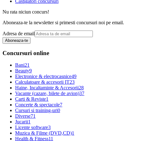
Castigatori concursuri
Nu rata niciun concurs!
Aboneaza-te la newsletter si primesti concursuri noi pe email.
Adresa de email
Aboneaza-te
Concursuri online
Bani
21
Beauty
9
Electronice & electrocasnice
49
Calculatoare & accesorii IT
23
Haine, Incaltaminte & Accesorii
28
Vacante (cazare, bilete de avion)
37
Carti & Reviste
1
Concerte & spectacole
7
Cursuri si training-uri
0
Diverse
71
Jucarii
1
Licente software
3
Muzica & Filme (DVD,CD)
1
Health & Fitness
11