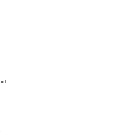
ard
d