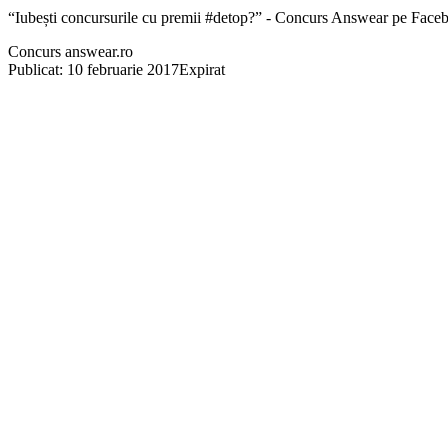
“Iubești concursurile cu premii #detop?” - Concurs Answear pe Face
Concurs answear.ro
Publicat: 10 februarie 2017
Expirat