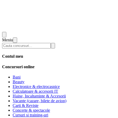
Meniu
Contul meu
Concursuri online
Bani
Beauty
Electronice & electrocasnice
Calculatoare & accesorii IT
Haine, Incaltaminte & Accesorii
Vacante (cazare, bilete de avion)
Carti & Reviste
Concerte & spectacole
Cursuri si training-uri