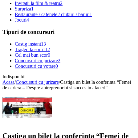
Invitatii la film & teatru
2
Surpriza
1
Restaurante / cafenele / cluburi / baruri
1
Jocuri
4
Tipuri de concursuri
Castig instant
13
Trageri la sorti
112
Cel mai bun scor
0
Concursuri cu jurizare
2
Concursuri cu votare
0
Indisponibil
Acasa
/
Concursuri cu jurizare
/
Castiga un bilet la conferinta “Femei
de cariera – Despre antreprenoriat si succes in afaceri”
Castiga un bilet la conferinta “Femei de