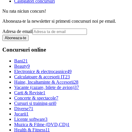
Castigatori concursuri
Nu rata niciun concurs!
Aboneaza-te la newsletter si primesti concursuri noi pe email.
Adresa de email
Aboneaza-te
Concursuri online
Bani
21
Beauty
9
Electronice & electrocasnice
49
Calculatoare & accesorii IT
23
Haine, Incaltaminte & Accesorii
28
Vacante (cazare, bilete de avion)
37
Carti & Reviste
1
Concerte & spectacole
7
Cursuri si training-uri
0
Diverse
71
Jucarii
1
Licente software
3
Muzica & Filme (DVD,CD)
1
Health & Fitness
11